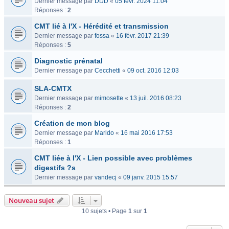
Dernier message par
DDD
«
05 févr. 2024 11:04
Réponses :
2
CMT lié à l'X - Hérédité et transmission
Dernier message par
fossa
«
16 févr. 2017 21:39
Réponses :
5
Diagnostic prénatal
Dernier message par
Cecchetti
«
09 oct. 2016 12:03
SLA-CMTX
Dernier message par
mimosette
«
13 juil. 2016 08:23
Réponses :
2
Création de mon blog
Dernier message par
Marido
«
16 mai 2016 17:53
Réponses :
1
CMT liée à l'X - Lien possible avec problèmes
digestifs ?s
Dernier message par
vandecj
«
09 janv. 2015 15:57
Nouveau sujet
10 sujets • Page
1
sur
1