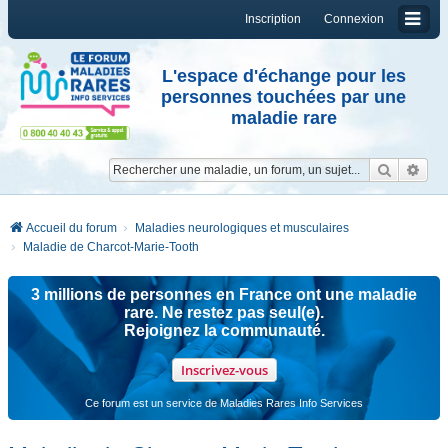
Inscription
Connexion
L'espace d'échange pour les
personnes touchées par une
maladie rare
Reche
Re
Accueil du forum
Maladies neurologiques et musculaires
Maladie de Charcot-Marie-Tooth
3 millions de personnes en France ont une maladie
rare. Ne restez pas seul(e).
Rejoignez la communauté.
Inscrivez-vous
Ce forum est un service de Maladies Rares Info Services