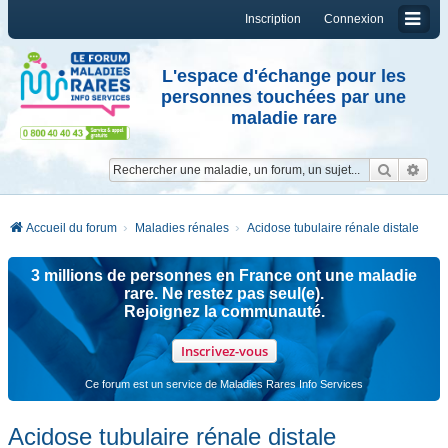
Inscription
Connexion
L'espace d'échange pour les
personnes touchées par une
maladie rare
Reche
Re
Accueil du forum
Maladies rénales
Acidose tubulaire rénale distale
3 millions de personnes en France ont une maladie
rare. Ne restez pas seul(e).
Rejoignez la communauté.
Inscrivez-vous
Ce forum est un service de Maladies Rares Info Services
Acidose tubulaire rénale distale