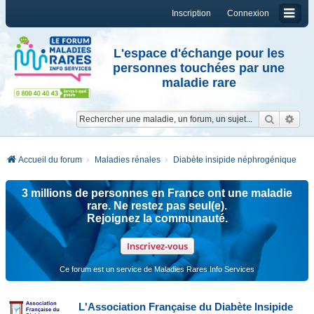
Inscription
Connexion
L'espace d'échange pour les
personnes touchées par une
maladie rare
Reche
Re
Accueil du forum
Maladies rénales
Diabète insipide néphrogénique
3 millions de personnes en France ont une maladie
rare. Ne restez pas seul(e).
Rejoignez la communauté.
Inscrivez-vous
Ce forum est un service de Maladies Rares Info Services
L'Association Française du Diabète Insipide