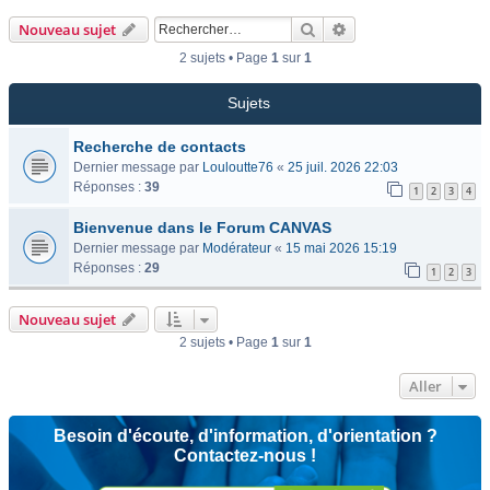
Rechercher
Recherche avancée
Nouveau sujet
2 sujets • Page
1
sur
1
Sujets
Recherche de contacts
Dernier message par
Louloutte76
«
25 juil. 2026 22:03
Réponses :
39
1
2
3
4
Bienvenue dans le Forum CANVAS
Dernier message par
Modérateur
«
15 mai 2026 15:19
Réponses :
29
1
2
3
Nouveau sujet
2 sujets • Page
1
sur
1
Aller
Besoin d'écoute, d'information, d'orientation ?
Contactez-nous !