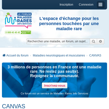
Inscription
Connexion
L'espace d'échange pour les
personnes touchées par une
maladie rare
Reche
Re
Accueil du forum
Maladies neurologiques et musculaires
CANVAS
3 millions de personnes en France ont une maladie
rare. Ne restez pas seul(e).
Rejoignez la communauté.
Inscrivez-vous
Ce forum est un service de Maladies Rares Info Services
CANVAS