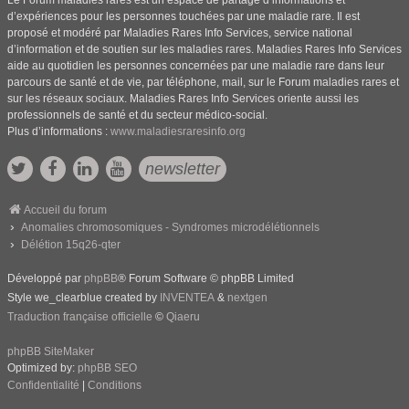
Le Forum maladies rares est un espace de partage d’informations et
d’expériences pour les personnes touchées par une maladie rare. Il est
proposé et modéré par Maladies Rares Info Services, service national
d’information et de soutien sur les maladies rares. Maladies Rares Info Services
aide au quotidien les personnes concernées par une maladie rare dans leur
parcours de santé et de vie, par téléphone, mail, sur le Forum maladies rares et
sur les réseaux sociaux. Maladies Rares Info Services oriente aussi les
professionnels de santé et du secteur médico-social.
Plus d’informations :
www.maladiesraresinfo.org
newsletter
Accueil du forum
Anomalies chromosomiques - Syndromes microdélétionnels
Délétion 15q26-qter
Développé par
phpBB
® Forum Software © phpBB Limited
Style we_clearblue created by
INVENTEA
&
nextgen
Traduction française officielle
©
Qiaeru
phpBB SiteMaker
Optimized by:
phpBB SEO
Confidentialité
|
Conditions