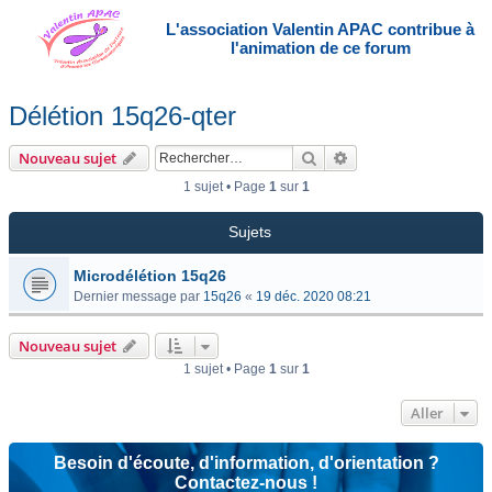
L'association Valentin APAC contribue à
l'animation de ce forum
Délétion 15q26-qter
Rechercher
Recherche avancée
Nouveau sujet
1 sujet • Page
1
sur
1
Sujets
Microdélétion 15q26
Dernier message par
15q26
«
19 déc. 2020 08:21
Nouveau sujet
1 sujet • Page
1
sur
1
Aller
Besoin d'écoute, d'information, d'orientation ?
Contactez-nous !