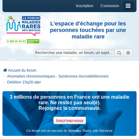
Inscription
Connexion
L'espace d'échange pour les
personnes touchées par une
maladie rare
Reche
Re
Accueil du forum
Anomalies chromosomiques - Syndromes microdélétionnels
Délétion 15q26-qter
3 millions de personnes en France ont une maladie
rare. Ne restez pas seul(e).
Rejoignez la communauté.
Inscrivez-vous
Ce forum est un service de Maladies Rares Info Services