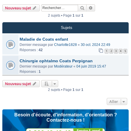
Rechercher
Recherche avancée
Nouveau sujet
2 sujets • Page
1
sur
1
Sujets
Maladie de Coats enfant
Dernier message par
Charlotte1828
«
30 oct. 2024 22:49
Réponses :
42
1
2
3
4
5
Chirurgie ophtalmo Coats Perpignan
Dernier message par
Modérateur
«
04 juin 2019 15:47
Réponses :
1
Nouveau sujet
2 sujets • Page
1
sur
1
Aller
Besoin d'écoute, d'information, d'orientation ?
Contactez-nous !