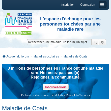
Inscription
Connexion
L'espace d'échange pour les
personnes touchées par une
maladie rare
Reche
Re
Accueil du forum
Maladies oculaires
Maladie de Coats
3 millions de personnes en France ont une maladie
rare. Ne restez pas seul(e).
Rejoignez la communauté.
Inscrivez-vous
Ce forum est un service de Maladies Rares Info Services
Maladie de Coats