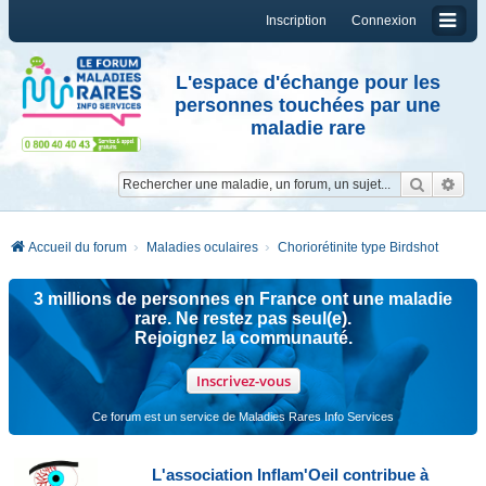
Inscription
Connexion
L'espace d'échange pour les
personnes touchées par une
maladie rare
Reche
Re
Accueil du forum
Maladies oculaires
Choriorétinite type Birdshot
3 millions de personnes en France ont une maladie
rare. Ne restez pas seul(e).
Rejoignez la communauté.
Inscrivez-vous
Ce forum est un service de Maladies Rares Info Services
L'association Inflam'Oeil contribue à