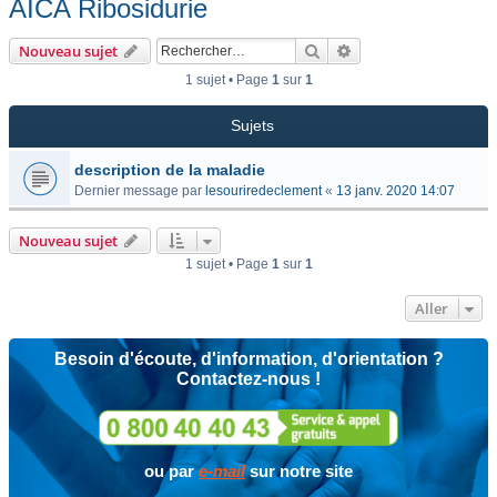
AICA Ribosidurie
Rechercher
Recherche avancée
Nouveau sujet
1 sujet • Page
1
sur
1
Sujets
description de la maladie
Dernier message par
lesouriredeclement
«
13 janv. 2020 14:07
Nouveau sujet
1 sujet • Page
1
sur
1
Aller
Besoin d'écoute, d'information, d'orientation ?
Contactez-nous !
ou par
e-mail
sur notre site