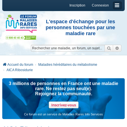
Inscription
Connexion
L'espace d'échange pour les
personnes touchées par une
maladie rare
Reche
Re
Accueil du forum
Maladies héréditaires du métabolisme
AICA Ribosidurie
3 millions de personnes en France ont une maladie
rare. Ne restez pas seul(e).
Rejoignez la communauté.
Inscrivez-vous
Ce forum est un service de Maladies Rares Info Services