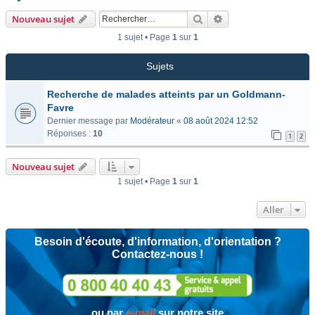
Rechercher
Recherche avancée
Nouveau sujet
1 sujet • Page
1
sur
1
Sujets
Recherche de malades atteints par un Goldmann-
Favre
Dernier message par
Modérateur
«
08 août 2024 12:52
Réponses :
10
1
2
Nouveau sujet
1 sujet • Page
1
sur
1
Aller
Besoin d'écoute, d'information, d'orientation ?
Contactez-nous !
ou par
e-mail
sur notre site