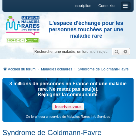
Inscription
Connexion
L'espace d'échange pour les
personnes touchées par une
maladie rare
Reche
Re
Accueil du forum
Maladies oculaires
Syndrome de Goldmann-Favre
3 millions de personnes en France ont une maladie
rare. Ne restez pas seul(e).
Rejoignez la communauté.
Inscrivez-vous
Ce forum est un service de Maladies Rares Info Services
Syndrome de Goldmann-Favre