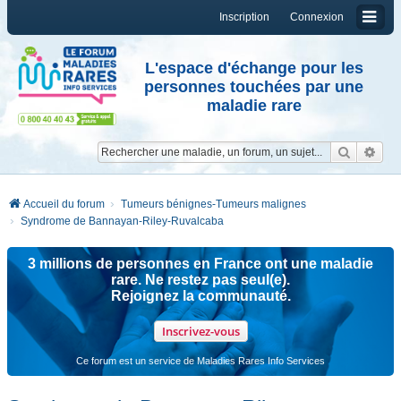
Inscription
Connexion
L'espace d'échange pour les
personnes touchées par une
maladie rare
Reche
Re
Accueil du forum
Tumeurs bénignes-Tumeurs malignes
Syndrome de Bannayan-Riley-Ruvalcaba
3 millions de personnes en France ont une maladie
rare. Ne restez pas seul(e).
Rejoignez la communauté.
Inscrivez-vous
Ce forum est un service de Maladies Rares Info Services