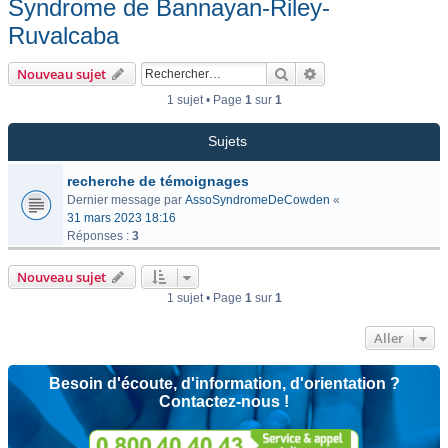
Syndrome de Bannayan-Riley-
Ruvalcaba
Rechercher
Recherche avancée
Nouveau sujet
1 sujet • Page
1
sur
1
Sujets
recherche de témoignages
Dernier message par
AssoSyndromeDeCowden
«
31 mars 2023 18:16
Réponses :
3
Nouveau sujet
1 sujet • Page
1
sur
1
Aller
Besoin d'écoute, d'information, d'orientation ?
Contactez-nous !