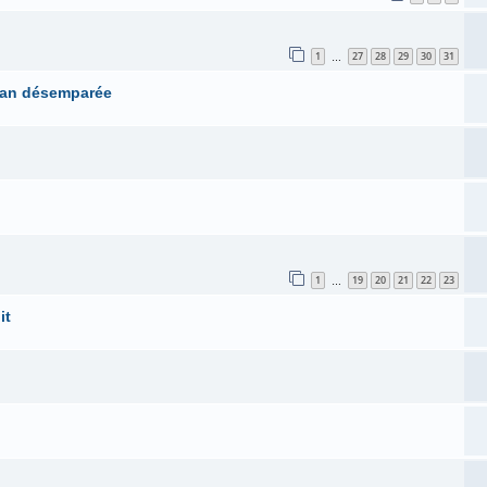
1
27
28
29
30
31
…
man désemparée
1
19
20
21
22
23
…
it