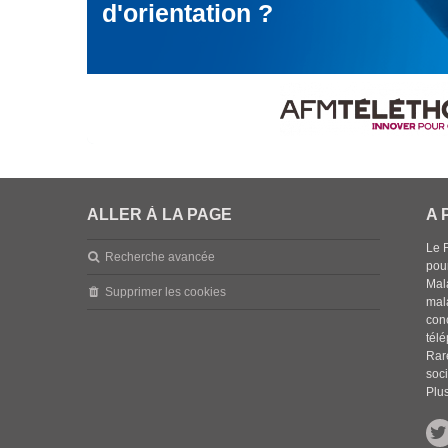
d'orientation ?
ALLER À LA PAGE
A 
Le 
Recherche avancée
pou
Mala
Supprimer les cookies
mal
con
tél
Rar
soci
Plus