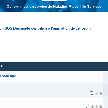
Ce forum est un service de Maladies Rares Info Services
ion SOS Desmoïde contribue à l'animation de ce forum
her
herche avancée
UJETS
césarienne
1
2
1
2
3