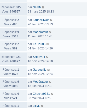
Réponses:
305
par
NathN
Vues:
646597
23 mars 2025 18:13
Réponses:
2
par
LaurieSNaïs
Vues:
495
20 févr. 2025 13:13
Réponses:
9
par
Modérateur
Vues:
5518
11 févr. 2025 14:44
Réponses:
2
par
CelTou88
Vues:
562
04 févr. 2025 14:26
Réponses:
221
par
Skippy24
Vues:
400077
18 nov. 2024 14:10
Réponses:
1
par
Gargouille
Vues:
1626
18 nov. 2024 12:24
Réponses:
9
par
Modérateur
Vues:
5890
13 juin 2024 10:39
Réponses:
0
par
Chacha9331
Vues:
521
03 mai 2024 18:56
Réponses:
1
par
LillyL