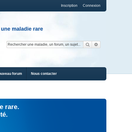
Inscription
Connexion
 une maladie rare
Rechercher
Recherche av
ouveau forum
Nous contacter
e rare.
té.