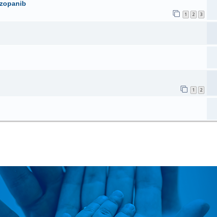
zopanib
1
2
3
1
2