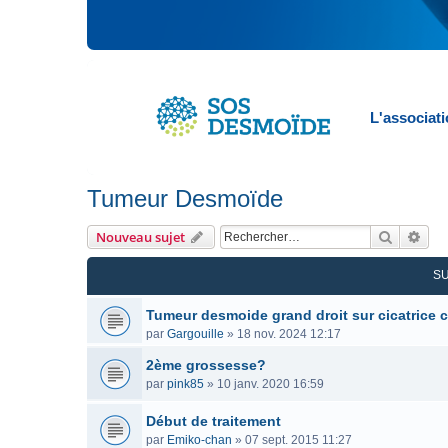
L'associat
Tumeur Desmoïde
Recherc
Rec
Nouveau sujet
S
Tumeur desmoide grand droit sur cicatrice 
par
Gargouille
»
18 nov. 2024 12:17
2ème grossesse?
par
pink85
»
10 janv. 2020 16:59
Début de traitement
par
Emiko-chan
»
07 sept. 2015 11:27