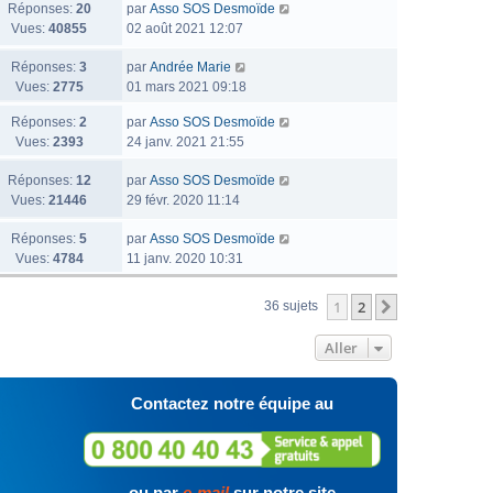
Réponses:
20
par
Asso SOS Desmoïde
Vues:
40855
02 août 2021 12:07
Réponses:
3
par
Andrée Marie
Vues:
2775
01 mars 2021 09:18
Réponses:
2
par
Asso SOS Desmoïde
Vues:
2393
24 janv. 2021 21:55
Réponses:
12
par
Asso SOS Desmoïde
Vues:
21446
29 févr. 2020 11:14
Réponses:
5
par
Asso SOS Desmoïde
Vues:
4784
11 janv. 2020 10:31
1
2
Suivant
36 sujets
Aller
Contactez notre équipe au
ou par
e-mail
sur notre site