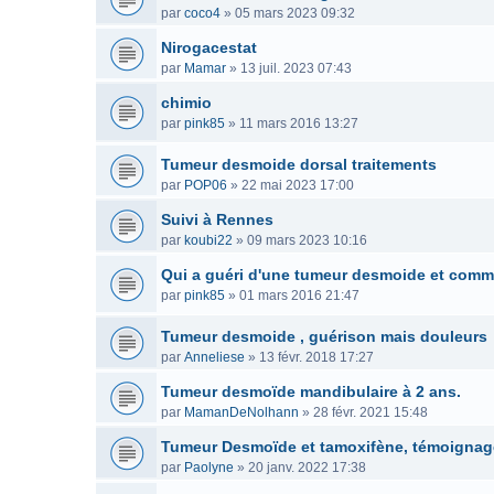
par
coco4
»
05 mars 2023 09:32
Nirogacestat
par
Mamar
»
13 juil. 2023 07:43
chimio
par
pink85
»
11 mars 2016 13:27
Tumeur desmoide dorsal traitements
par
POP06
»
22 mai 2023 17:00
Suivi à Rennes
par
koubi22
»
09 mars 2023 10:16
Qui a guéri d'une tumeur desmoide et com
par
pink85
»
01 mars 2016 21:47
Tumeur desmoide , guérison mais douleurs
par
Anneliese
»
13 févr. 2018 17:27
Tumeur desmoïde mandibulaire à 2 ans.
par
MamanDeNolhann
»
28 févr. 2021 15:48
Tumeur Desmoïde et tamoxifène, témoignag
par
Paolyne
»
20 janv. 2022 17:38