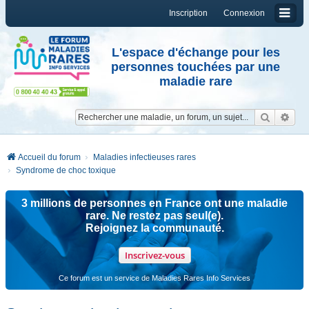
Inscription
Connexion
L'espace d'échange pour les
personnes touchées par une
maladie rare
Reche
Re
Accueil du forum
Maladies infectieuses rares
Syndrome de choc toxique
3 millions de personnes en France ont une maladie
rare. Ne restez pas seul(e).
Rejoignez la communauté.
Inscrivez-vous
Ce forum est un service de Maladies Rares Info Services