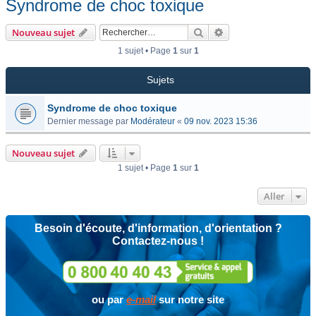
Syndrome de choc toxique
Rechercher
Recherche avancée
Nouveau sujet
1 sujet • Page
1
sur
1
Sujets
Syndrome de choc toxique
Dernier message par
Modérateur
«
09 nov. 2023 15:36
Nouveau sujet
1 sujet • Page
1
sur
1
Aller
Besoin d'écoute, d'information, d'orientation ?
Contactez-nous !
ou par
e-mail
sur notre site