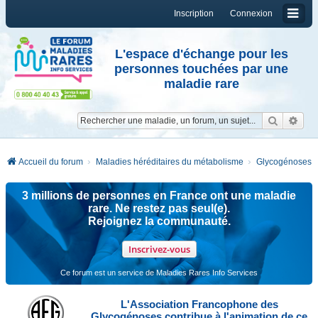
Inscription
Connexion
L'espace d'échange pour les
personnes touchées par une
maladie rare
Reche
Re
Accueil du forum
Maladies héréditaires du métabolisme
Glycogénoses
3 millions de personnes en France ont une maladie
rare. Ne restez pas seul(e).
Rejoignez la communauté.
Inscrivez-vous
Ce forum est un service de Maladies Rares Info Services
L'Association Francophone des
Glycogénoses contribue à l'animation de ce