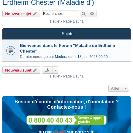
Erdheim-Chester (Maladie d')
Rechercher
Recherche avancée
Nouveau sujet
1 sujet • Page
1
sur
1
Sujets
Bienvenue dans le Forum "Maladie de Erdheim-
Chester"
Dernier message par
Modérateur
«
13 juin 2023 09:50
Nouveau sujet
1 sujet • Page
1
sur
1
Aller
Besoin d'écoute, d'information, d'orientation ?
Contactez-nous !
ou par
e-mail
sur notre site