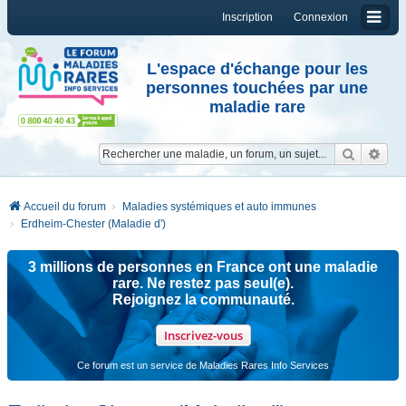
Inscription
Connexion
L'espace d'échange pour les
personnes touchées par une
maladie rare
Reche
Re
Accueil du forum
Maladies systémiques et auto immunes
Erdheim-Chester (Maladie d')
3 millions de personnes en France ont une maladie
rare. Ne restez pas seul(e).
Rejoignez la communauté.
Inscrivez-vous
Ce forum est un service de Maladies Rares Info Services