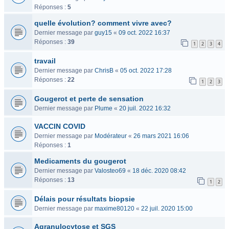
Réponses :
5
quelle évolution? comment vivre avec?
Dernier message par
guy15
«
09 oct. 2022 16:37
Réponses :
39
1
2
3
4
travail
Dernier message par
ChrisB
«
05 oct. 2022 17:28
Réponses :
22
1
2
3
Gougerot et perte de sensation
Dernier message par
Plume
«
20 juil. 2022 16:32
VACCIN COVID
Dernier message par
Modérateur
«
26 mars 2021 16:06
Réponses :
1
Medicaments du gougerot
Dernier message par
Valosteo69
«
18 déc. 2020 08:42
Réponses :
13
1
2
Délais pour résultats biopsie
Dernier message par
maxime80120
«
22 juil. 2020 15:00
Agranulocytose et SGS