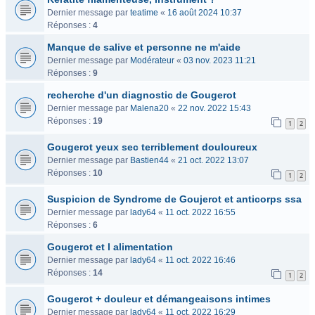
Dernier message par
teatime
«
16 août 2024 10:37
Réponses :
4
Manque de salive et personne ne m'aide
Dernier message par
Modérateur
«
03 nov. 2023 11:21
Réponses :
9
recherche d'un diagnostic de Gougerot
Dernier message par
Malena20
«
22 nov. 2022 15:43
Réponses :
19
1
2
Gougerot yeux sec terriblement douloureux
Dernier message par
Bastien44
«
21 oct. 2022 13:07
Réponses :
10
1
2
Suspicion de Syndrome de Goujerot et anticorps ssa
Dernier message par
lady64
«
11 oct. 2022 16:55
Réponses :
6
Gougerot et l alimentation
Dernier message par
lady64
«
11 oct. 2022 16:46
Réponses :
14
1
2
Gougerot + douleur et démangeaisons intimes
Dernier message par
lady64
«
11 oct. 2022 16:29