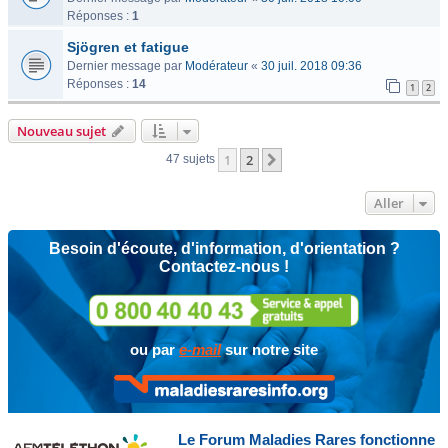
Réponses :
1
Sjögren et fatigue
Dernier message par
Modérateur
«
30 juil. 2018 09:36
Réponses :
14
1
2
Nouveau sujet
1
2
Suivant
47 sujets
Aller
Besoin d'écoute, d'information, d'orientation ?
Contactez-nous !
ou par
e-mail
sur notre site
Le Forum Maladies Rares fonctionne