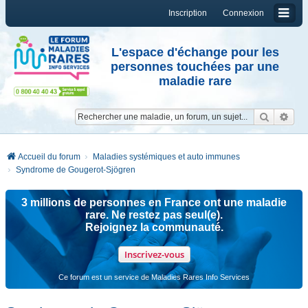
Inscription
Connexion
L'espace d'échange pour les
personnes touchées par une
maladie rare
Reche
Re
Accueil du forum
Maladies systémiques et auto immunes
Syndrome de Gougerot-Sjögren
3 millions de personnes en France ont une maladie
rare. Ne restez pas seul(e).
Rejoignez la communauté.
Inscrivez-vous
Ce forum est un service de Maladies Rares Info Services