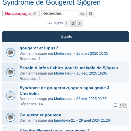
Syndrome de Gougerot-Sjögren
Rechercher
Recherche avancée
Nouveau sujet
1
2
Suivant
47 sujets
Sujets
gougerot et lupus?
Dernier message par
Modérateur
«
26 mars 2026 10:35
Réponses :
9
Besoin d’infos fiables pour la maladie de Sjögren
Dernier message par
Modérateur
«
15 déc. 2025 16:05
Réponses :
4
Syndrome de gougerot-sjogren bgsa grade 3
Chisholm
Dernier message par
Modérateur
«
03 févr. 2025 09:55
Réponses :
14
1
2
Gougerot et poumon
Dernier message par
lapodevin-21
«
29 août 2024 21:26
Kératite filamenteuse, instrument ?