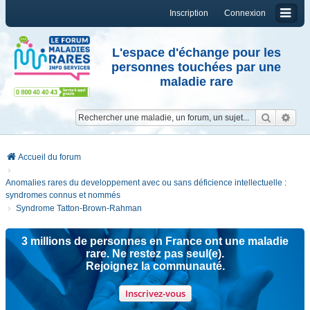
Inscription
Connexion
L'espace d'échange pour les
personnes touchées par une
maladie rare
Reche
Re
Accueil du forum
Anomalies rares du developpement avec ou sans déficience intellectuelle :
syndromes connus et nommés
Syndrome Tatton-Brown-Rahman
3 millions de personnes en France ont une maladie
rare. Ne restez pas seul(e).
Rejoignez la communauté.
Inscrivez-vous