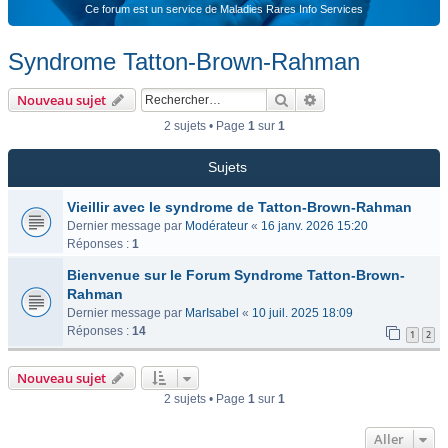
Ce forum est un service de Maladies Rares Info Services
Syndrome Tatton-Brown-Rahman
Rechercher
Recherche avancée
Nouveau sujet
2 sujets • Page
1
sur
1
Sujets
Vieillir avec le syndrome de Tatton-Brown-Rahman
Dernier message par
Modérateur
«
16 janv. 2026 15:20
Réponses :
1
Bienvenue sur le Forum Syndrome Tatton-Brown-
Rahman
Dernier message par
MarIsabel
«
10 juil. 2025 18:09
Réponses :
14
1
2
Nouveau sujet
2 sujets • Page
1
sur
1
Aller