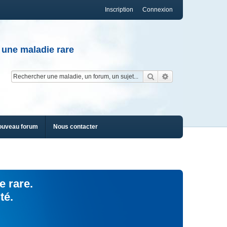
Inscription
Connexion
 une maladie rare
Rechercher
Recherche av
ouveau forum
Nous contacter
e rare.
té.