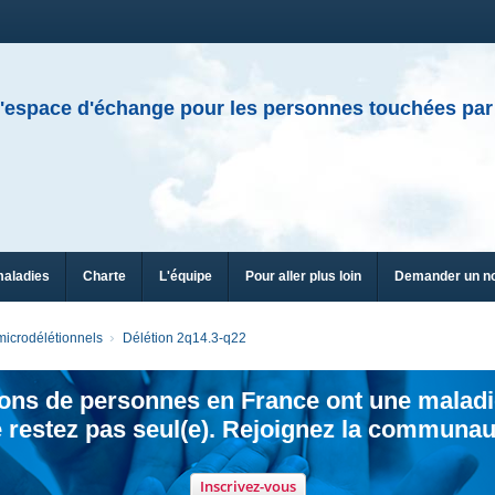
'espace d'échange pour les personnes touchées par
maladies
Charte
L'équipe
Pour aller plus loin
Demander un n
icrodélétionnels
Délétion 2q14.3-q22
ions de personnes en France ont une maladi
 restez pas seul(e). Rejoignez la communau
Inscrivez-vous