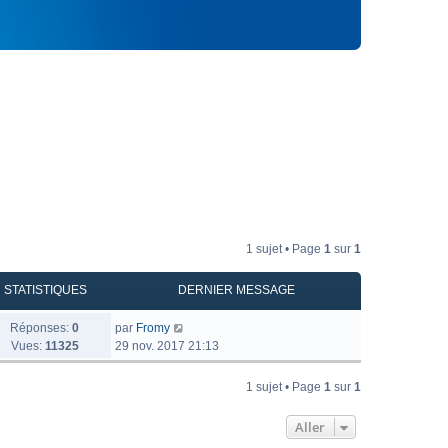
1 sujet • Page
1
sur
1
STATISTIQUES
DERNIER MESSAGE
Réponses:
0
par
Fromy
Vues:
11325
29 nov. 2017 21:13
1 sujet • Page
1
sur
1
Aller