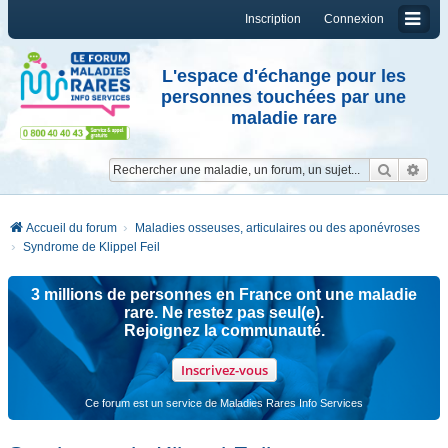
Inscription
Connexion
L'espace d'échange pour les
personnes touchées par une
maladie rare
Reche
Re
Accueil du forum
Maladies osseuses, articulaires ou des aponévroses
Syndrome de Klippel Feil
3 millions de personnes en France ont une maladie
rare. Ne restez pas seul(e).
Rejoignez la communauté.
Inscrivez-vous
Ce forum est un service de Maladies Rares Info Services