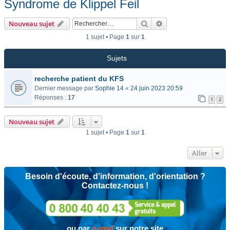
Syndrome de Klippel Feil
Rechercher
Recherche avancée
Nouveau sujet
1 sujet • Page
1
sur
1
Sujets
recherche patient du KFS
Dernier message par
Sophie 14
«
24 juin 2023 20:59
Réponses :
17
1
2
Nouveau sujet
1 sujet • Page
1
sur
1
Aller
Besoin d'écoute, d'information, d'orientation ?
Contactez-nous !
ou par
e-mail
sur notre site