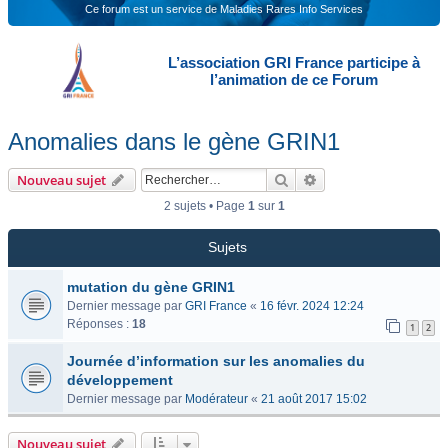
Ce forum est un service de Maladies Rares Info Services
L’association GRI France participe à
l’animation de ce Forum
Anomalies dans le gène GRIN1
Rechercher
Recherche avancée
Nouveau sujet
2 sujets • Page
1
sur
1
Sujets
mutation du gène GRIN1
Dernier message par
GRI France
«
16 févr. 2024 12:24
Réponses :
18
1
2
Journée d’information sur les anomalies du
développement
Dernier message par
Modérateur
«
21 août 2017 15:02
Nouveau sujet