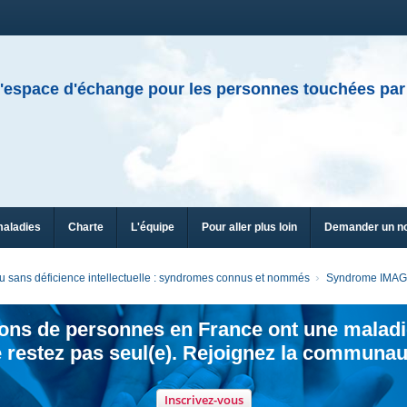
'espace d'échange pour les personnes touchées par
maladies
Charte
L'équipe
Pour aller plus loin
Demander un n
 sans déficience intellectuelle : syndromes connus et nommés
Syndrome IMA
ions de personnes en France ont une maladi
 restez pas seul(e). Rejoignez la communau
Inscrivez-vous