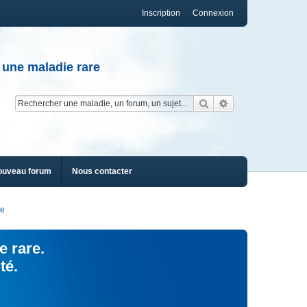
Inscription
Connexion
 une maladie rare
Rechercher
Recherche av
ouveau forum
Nous contacter
Ge
e rare.
té.