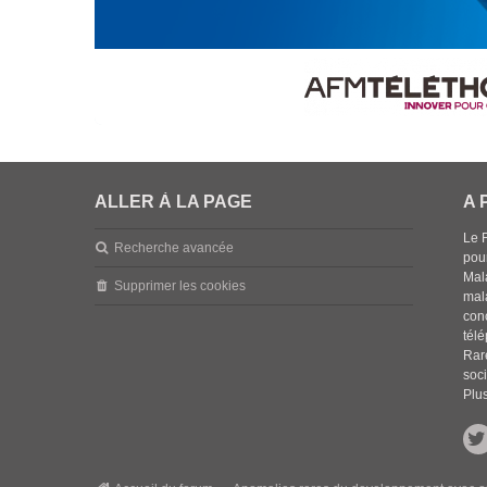
ALLER À LA PAGE
A 
Le 
Recherche avancée
pou
Mala
Supprimer les cookies
mal
con
tél
Rar
soci
Plus