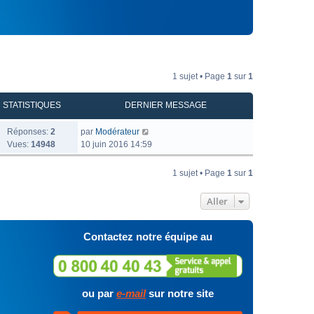
1 sujet • Page
1
sur
1
STATISTIQUES
DERNIER MESSAGE
Réponses:
2
par
Modérateur
Vues:
14948
10 juin 2016 14:59
1 sujet • Page
1
sur
1
Aller
Contactez notre équipe au
ou par
e-mail
sur notre site