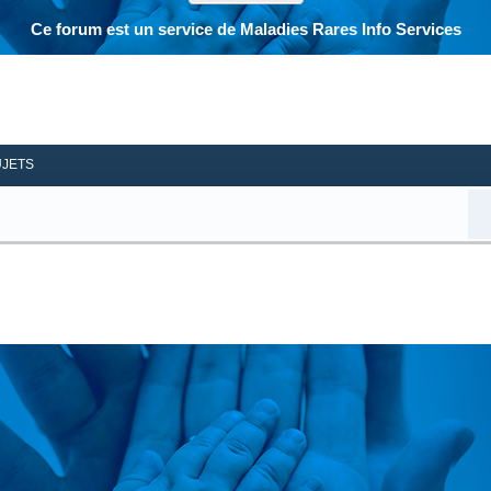
Ce forum est un service de Maladies Rares Info Services
her
herche avancée
UJETS