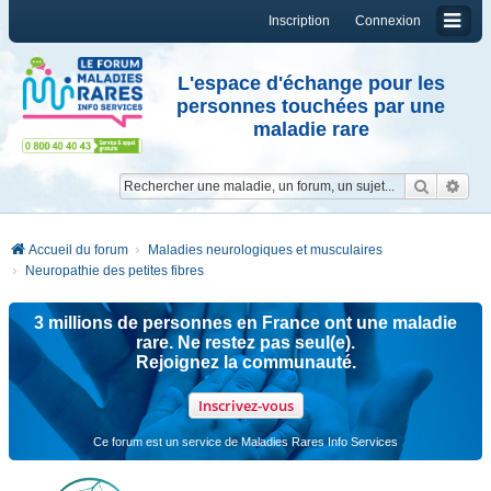
Inscription
Connexion
L'espace d'échange pour les
personnes touchées par une
maladie rare
Reche
Re
Accueil du forum
Maladies neurologiques et musculaires
Neuropathie des petites fibres
3 millions de personnes en France ont une maladie
rare. Ne restez pas seul(e).
Rejoignez la communauté.
Inscrivez-vous
Ce forum est un service de Maladies Rares Info Services