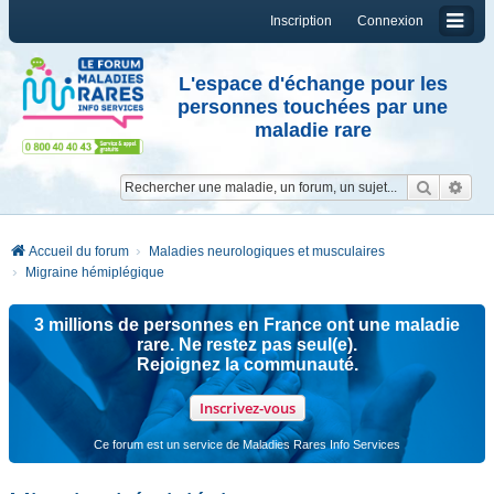
Inscription
Connexion
L'espace d'échange pour les
personnes touchées par une
maladie rare
Reche
Re
Accueil du forum
Maladies neurologiques et musculaires
Migraine hémiplégique
3 millions de personnes en France ont une maladie
rare. Ne restez pas seul(e).
Rejoignez la communauté.
Inscrivez-vous
Ce forum est un service de Maladies Rares Info Services