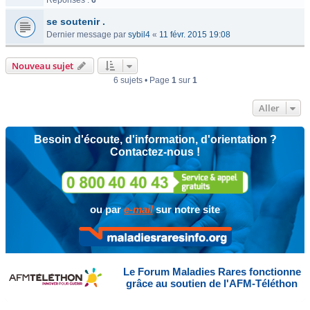
Réponses :
6
se soutenir .
Dernier message par
sybil4
«
11 févr. 2015 19:08
Nouveau sujet
6 sujets • Page
1
sur
1
Aller
Besoin d'écoute, d'information, d'orientation ?
Contactez-nous !
ou par
e-mail
sur notre site
Le Forum Maladies Rares fonctionne
grâce au soutien de l'AFM-Téléthon