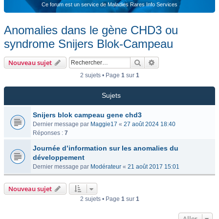
Ce forum est un service de Maladies Rares Info Services
Anomalies dans le gène CHD3 ou
syndrome Snijers Blok-Campeau
Rechercher
Recherche avancée
Nouveau sujet
2 sujets • Page
1
sur
1
Sujets
Snijers blok campeau gene chd3
Dernier message par
Maggie17
«
27 août 2024 18:40
Réponses :
7
Journée d’information sur les anomalies du
développement
Dernier message par
Modérateur
«
21 août 2017 15:01
Nouveau sujet
2 sujets • Page
1
sur
1
Aller