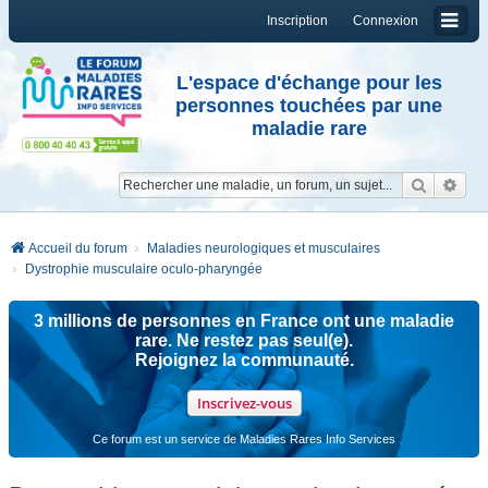
Inscription
Connexion
L'espace d'échange pour les
personnes touchées par une
maladie rare
Reche
Re
Accueil du forum
Maladies neurologiques et musculaires
Dystrophie musculaire oculo-pharyngée
3 millions de personnes en France ont une maladie
rare. Ne restez pas seul(e).
Rejoignez la communauté.
Inscrivez-vous
Ce forum est un service de Maladies Rares Info Services