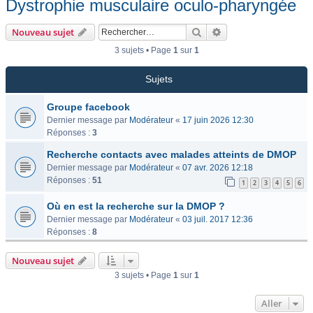
Dystrophie musculaire oculo-pharyngée
Rechercher
Recherche avancée
Nouveau sujet
3 sujets • Page
1
sur
1
Sujets
Groupe facebook
Dernier message par
Modérateur
«
17 juin 2026 12:30
Réponses :
3
Recherche contacts avec malades atteints de DMOP
Dernier message par
Modérateur
«
07 avr. 2026 12:18
Réponses :
51
1
2
3
4
5
6
Où en est la recherche sur la DMOP ?
Dernier message par
Modérateur
«
03 juil. 2017 12:36
Réponses :
8
Nouveau sujet
3 sujets • Page
1
sur
1
Aller