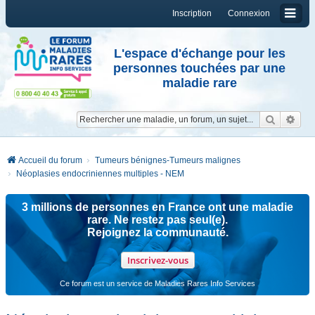
Inscription
Connexion
L'espace d'échange pour les
personnes touchées par une
maladie rare
Reche
Re
Accueil du forum
Tumeurs bénignes-Tumeurs malignes
Néoplasies endocriniennes multiples - NEM
3 millions de personnes en France ont une maladie
rare. Ne restez pas seul(e).
Rejoignez la communauté.
Inscrivez-vous
Ce forum est un service de Maladies Rares Info Services