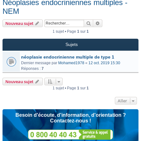
Néoplasies endocriniennes multiples -
NEM
Rechercher
Recherche avancée
Nouveau sujet
1 sujet • Page
1
sur
1
Sujets
néoplasie endocrinienne multiple de type 1
Dernier message par
Mohamed1978
«
12 oct. 2019 15:30
Réponses :
7
Nouveau sujet
1 sujet • Page
1
sur
1
Aller
Besoin d'écoute, d'information, d'orientation ?
Contactez-nous !