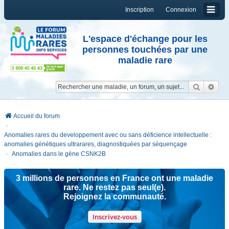
Inscription
Connexion
L'espace d'échange pour les
personnes touchées par une
maladie rare
Reche
Re
Accueil du forum
Anomalies rares du developpement avec ou sans déficience intellectuelle :
anomalies génétiques ultrarares, diagnostiquées par séquençage
Anomalies dans le gène CSNK2B
3 millions de personnes en France ont une maladie
rare. Ne restez pas seul(e).
Rejoignez la communauté.
Inscrivez-vous