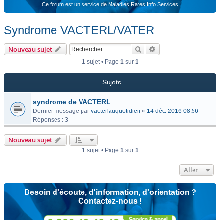
Ce forum est un service de Maladies Rares Info Services
Syndrome VACTERL/VATER
Rechercher
Recherche avancée
Nouveau sujet
1 sujet • Page
1
sur
1
Sujets
syndrome de VACTERL
Dernier message par
vacterlauquotidien
«
14 déc. 2016 08:56
Réponses :
3
Nouveau sujet
1 sujet • Page
1
sur
1
Aller
Besoin d'écoute, d'information, d'orientation ?
Contactez-nous !