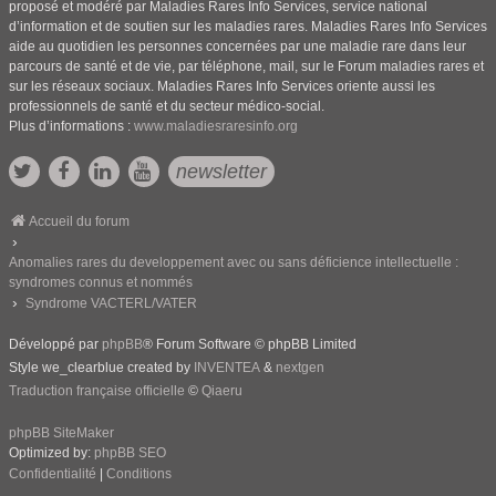
proposé et modéré par Maladies Rares Info Services, service national
d’information et de soutien sur les maladies rares. Maladies Rares Info Services
aide au quotidien les personnes concernées par une maladie rare dans leur
parcours de santé et de vie, par téléphone, mail, sur le Forum maladies rares et
sur les réseaux sociaux. Maladies Rares Info Services oriente aussi les
professionnels de santé et du secteur médico-social.
Plus d’informations :
www.maladiesraresinfo.org
newsletter
Accueil du forum
Anomalies rares du developpement avec ou sans déficience intellectuelle :
syndromes connus et nommés
Syndrome VACTERL/VATER
Développé par
phpBB
® Forum Software © phpBB Limited
Style we_clearblue created by
INVENTEA
&
nextgen
Traduction française officielle
©
Qiaeru
phpBB SiteMaker
Optimized by:
phpBB SEO
Confidentialité
|
Conditions