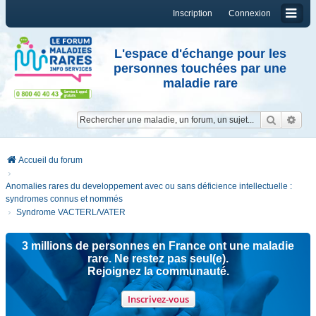
Inscription
Connexion
L'espace d'échange pour les
personnes touchées par une
maladie rare
Reche
Re
Accueil du forum
Anomalies rares du developpement avec ou sans déficience intellectuelle :
syndromes connus et nommés
Syndrome VACTERL/VATER
3 millions de personnes en France ont une maladie
rare. Ne restez pas seul(e).
Rejoignez la communauté.
Inscrivez-vous