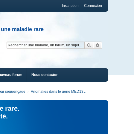
Inscription
Connexion
 une maladie rare
Rechercher
Recherche av
ouveau forum
Nous contacter
s par séquençage
Anomalies dans le gène MED13L
e rare.
té.