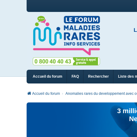
L
Accueil du forum
FAQ
Rechercher
Liste des 
Accueil du forum
Anomalies rares du developpement avec ou 
3 mill
Ne