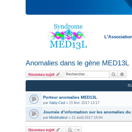
L'Associatio
Anomalies dans le gène MED13L
Recherc
Rec
Nouveau sujet
S
Porteur anomalies MED13L
par
Saby Ced
»
15 févr. 2017 13:17
Journée d’information sur les anomalies d
par
Modérateur
»
21 août 2017 15:04
Nouveau sujet