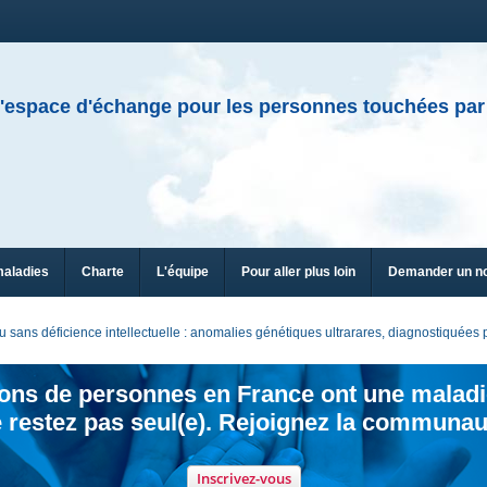
'espace d'échange pour les personnes touchées par
maladies
Charte
L'équipe
Pour aller plus loin
Demander un n
sans déficience intellectuelle : anomalies génétiques ultrarares, diagnostiquée
ions de personnes en France ont une maladi
 restez pas seul(e). Rejoignez la communau
Inscrivez-vous