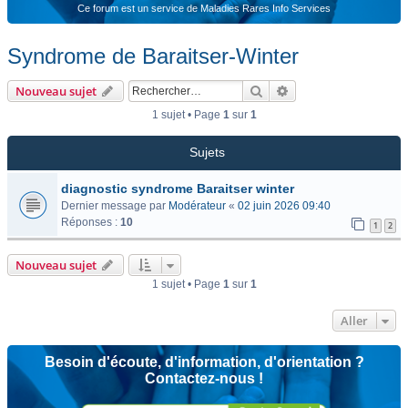
Ce forum est un service de Maladies Rares Info Services
Syndrome de Baraitser-Winter
Rechercher
Recherche avancée
Nouveau sujet
1 sujet • Page
1
sur
1
Sujets
diagnostic syndrome Baraitser winter
Dernier message par
Modérateur
«
02 juin 2026 09:40
Réponses :
10
1
2
Nouveau sujet
1 sujet • Page
1
sur
1
Aller
Besoin d'écoute, d'information, d'orientation ?
Contactez-nous !