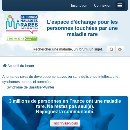
Inscription
Connexion
L'espace d'échange pour les
personnes touchées par une
maladie rare
Reche
Re
Accueil du forum
Anomalies rares du developpement avec ou sans déficience intellectuelle :
syndromes connus et nommés
Syndrome de Baraitser-Winter
3 millions de personnes en France ont une maladie
rare. Ne restez pas seul(e).
Rejoignez la communauté.
Inscrivez-vous