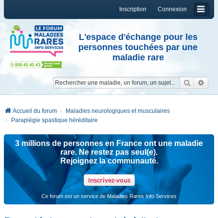
Inscription
Connexion
L'espace d'échange pour les
personnes touchées par une
maladie rare
Reche
Re
Accueil du forum
Maladies neurologiques et musculaires
Paraplégie spastique héréditaire
3 millions de personnes en France ont une maladie
rare. Ne restez pas seul(e).
Rejoignez la communauté.
Inscrivez-vous
Ce forum est un service de Maladies Rares Info Services