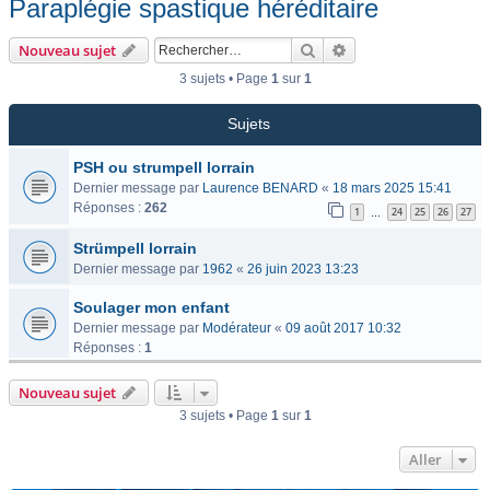
Paraplégie spastique héréditaire
Rechercher
Recherche avancée
Nouveau sujet
3 sujets • Page
1
sur
1
Sujets
PSH ou strumpell lorrain
Dernier message par
Laurence BENARD
«
18 mars 2025 15:41
Réponses :
262
1
24
25
26
27
…
Strümpell lorrain
Dernier message par
1962
«
26 juin 2023 13:23
Soulager mon enfant
Dernier message par
Modérateur
«
09 août 2017 10:32
Réponses :
1
Nouveau sujet
3 sujets • Page
1
sur
1
Aller