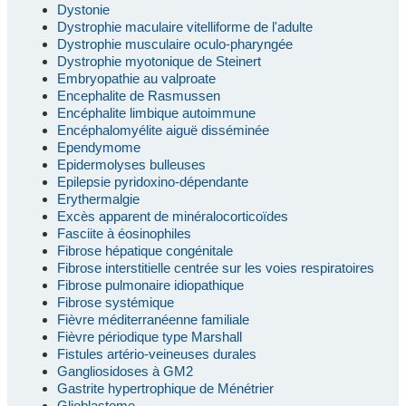
Dystonie
Dystrophie maculaire vitelliforme de l'adulte
Dystrophie musculaire oculo-pharyngée
Dystrophie myotonique de Steinert
Embryopathie au valproate
Encephalite de Rasmussen
Encéphalite limbique autoimmune
Encéphalomyélite aiguë disséminée
Ependymome
Epidermolyses bulleuses
Epilepsie pyridoxino-dépendante
Erythermalgie
Excès apparent de minéralocorticoïdes
Fasciite à éosinophiles
Fibrose hépatique congénitale
Fibrose interstitielle centrée sur les voies respiratoires
Fibrose pulmonaire idiopathique
Fibrose systémique
Fièvre méditerranéenne familiale
Fièvre périodique type Marshall
Fistules artério-veineuses durales
Gangliosidoses à GM2
Gastrite hypertrophique de Ménétrier
Glioblastome