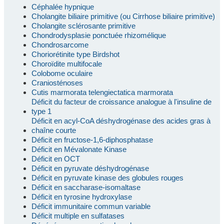
Céphalée hypnique
Cholangite biliaire primitive (ou Cirrhose biliaire primitive)
Cholangite sclérosante primitive
Chondrodysplasie ponctuée rhizomélique
Chondrosarcome
Choriorétinite type Birdshot
Choroïdite multifocale
Colobome oculaire
Craniosténoses
Cutis marmorata telengiectatica marmorata
Déficit du facteur de croissance analogue à l'insuline de
type 1
Déficit en acyl-CoA déshydrogénase des acides gras à
chaîne courte
Déficit en fructose-1,6-diphosphatase
Déficit en Mévalonate Kinase
Déficit en OCT
Déficit en pyruvate déshydrogénase
Déficit en pyruvate kinase des globules rouges
Déficit en saccharase-isomaltase
Déficit en tyrosine hydroxylase
Déficit immunitaire commun variable
Déficit multiple en sulfatases