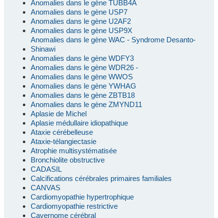
Anomalies dans le gène TUBB4A
Anomalies dans le gène USP7
Anomalies dans le gène U2AF2
Anomalies dans le gène USP9X
Anomalies dans le gène WAC - Syndrome Desanto-
Shinawi
Anomalies dans le gène WDFY3
Anomalies dans le gène WDR26 -
Anomalies dans le gène WWOS
Anomalies dans le gène YWHAG
Anomalies dans le gène ZBTB18
Anomalies dans le gène ZMYND11
Aplasie de Michel
Aplasie médullaire idiopathique
Ataxie cérébelleuse
Ataxie-télangiectasie
Atrophie multisystématisée
Bronchiolite obstructive
CADASIL
Calcifications cérébrales primaires familiales
CANVAS
Cardiomyopathie hypertrophique
Cardiomyopathie restrictive
Cavernome cérébral