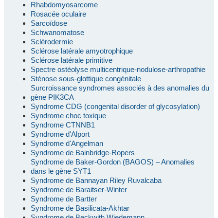
Rhabdomyosarcome
Rosacée oculaire
Sarcoïdose
Schwanomatose
Sclérodermie
Sclérose latérale amyotrophique
Sclérose latérale primitive
Spectre ostéolyse multicentrique-nodulose-arthropathie
Sténose sous-glottique congénitale
Surcroissance syndromes associés à des anomalies du
gène PIK3CA
Syndrome CDG (congenital disorder of glycosylation)
Syndrome choc toxique
Syndrome CTNNB1
Syndrome d'Alport
Syndrome d'Angelman
Syndrome de Bainbridge-Ropers
Syndrome de Baker-Gordon (BAGOS) – Anomalies
dans le gène SYT1
Syndrome de Bannayan Riley Ruvalcaba
Syndrome de Baraitser-Winter
Syndrome de Bartter
Syndrome de Basilicata-Akhtar
Syndrome de Beckwith Wiedemann