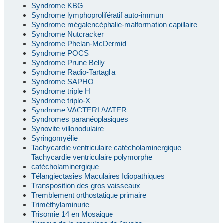
Syndrome KBG
Syndrome lymphoprolifératif auto-immun
Syndrome mégalencéphalie-malformation capillaire
Syndrome Nutcracker
Syndrome Phelan-McDermid
Syndrome POCS
Syndrome Prune Belly
Syndrome Radio-Tartaglia
Syndrome SAPHO
Syndrome triple H
Syndrome triplo-X
Syndrome VACTERL/VATER
Syndromes paranéoplasiques
Synovite villonodulaire
Syringomyélie
Tachycardie ventriculaire catécholaminergique
Tachycardie ventriculaire polymorphe
catécholaminergique
Télangiectasies Maculaires Idiopathiques
Transposition des gros vaisseaux
Tremblement orthostatique primaire
Triméthylaminurie
Trisomie 14 en Mosaique