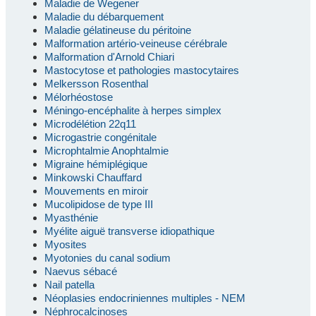
Maladie de Wegener
Maladie du débarquement
Maladie gélatineuse du péritoine
Malformation artério-veineuse cérébrale
Malformation d'Arnold Chiari
Mastocytose et pathologies mastocytaires
Melkersson Rosenthal
Mélorhéostose
Méningo-encéphalite à herpes simplex
Microdélétion 22q11
Microgastrie congénitale
Microphtalmie Anophtalmie
Migraine hémiplégique
Minkowski Chauffard
Mouvements en miroir
Mucolipidose de type III
Myasthénie
Myélite aiguë transverse idiopathique
Myosites
Myotonies du canal sodium
Naevus sébacé
Nail patella
Néoplasies endocriniennes multiples - NEM
Néphrocalcinoses