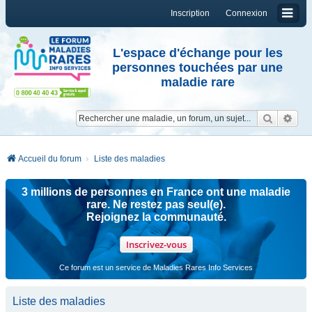
Inscription
Connexion
L'espace d'échange pour les
personnes touchées par une
maladie rare
Reche
Re
Accueil du forum
Liste des maladies
3 millions de personnes en France ont une maladie
rare. Ne restez pas seul(e).
Rejoignez la communauté.
Inscrivez-vous
Ce forum est un service de Maladies Rares Info Services
Liste des maladies