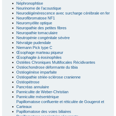
Néphronophtise
Neurinome de l'acoustique
Neurodégénérescence avec surcharge cérébrale en fer
Neurofibromatose NF1
Neuromyélite optique
Neuropathie des petites fibres
Neuropathie tomaculaire
Neutropénie congénitale sévère
Névralgie pudendale
Niemann Pick type C
Œsophage marteau piqueur
Œsophagite à éosinophiles
Ostéites Chroniques Multifocales Récidivantes
Ostéochondrose déformante du tibia
Ostéogénèse imparfaite
Ostéopathie striée-sclérose cranienne
Ostéopétrose
Pancréas annulaire
Panniculite de Weber-Christian
Panniculite mésentérique
Papillomatose confluente et réticulée de Gougerot et
Carteaux
Papillomatose des voies biliaires