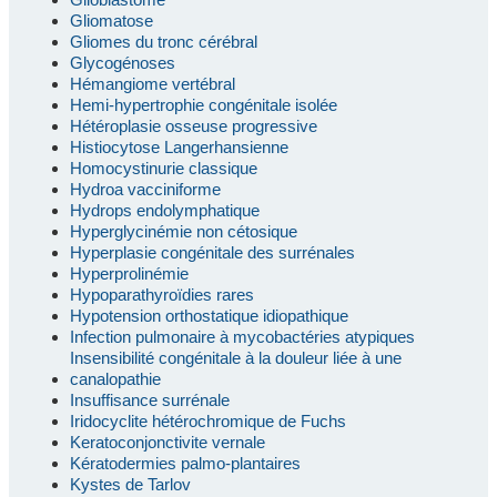
Gliomatose
Gliomes du tronc cérébral
Glycogénoses
Hémangiome vertébral
Hemi-hypertrophie congénitale isolée
Hétéroplasie osseuse progressive
Histiocytose Langerhansienne
Homocystinurie classique
Hydroa vacciniforme
Hydrops endolymphatique
Hyperglycinémie non cétosique
Hyperplasie congénitale des surrénales
Hyperprolinémie
Hypoparathyroïdies rares
Hypotension orthostatique idiopathique
Infection pulmonaire à mycobactéries atypiques
Insensibilité congénitale à la douleur liée à une
canalopathie
Insuffisance surrénale
Iridocyclite hétérochromique de Fuchs
Keratoconjonctivite vernale
Kératodermies palmo-plantaires
Kystes de Tarlov