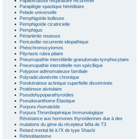
Papillomatose respiratoire récurrente
Paraplégie spastique héréditaire
Pelade universelle
Pemphigoïde bulleuse
Pemphigoïde cicatricielle
Pemphigus
Périartérite noueuse
Pericardite recurrente idiopathique
Phéochromocytomes
Pityriasis rubra pilaire
Pneumopathie interstitielle granulomato-lymphocytaire
Pneumopathie interstitielle non spécifique
Polypose adénomateuse familiale
Polyradiculonévrite chronique
Porokératose actinique superfielle disséminée
Protéinose alvéolaire
Pseudohypoparathyroïdies
Pseudoxanthome Elastique
Purpura rhumatoïde
Purpura Thrombopénique Immunologique
Résistance aux hormones thyroïdiennes due à des
mutations du gène du récepteur bêta de T3
Retard mental lié à l’X de type Shashi
Rétinoblastome