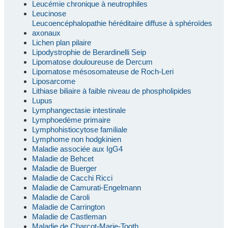
Leucémie chronique à neutrophiles
Leucinose
Leucoencéphalopathie héréditaire diffuse à sphéroïdes
axonaux
Lichen plan pilaire
Lipodystrophie de Berardinelli Seip
Lipomatose douloureuse de Dercum
Lipomatose mésosomateuse de Roch-Leri
Liposarcome
Lithiase biliaire à faible niveau de phospholipides
Lupus
Lymphangectasie intestinale
Lymphoedème primaire
Lymphohistiocytose familiale
Lymphome non hodgkinien
Maladie associée aux IgG4
Maladie de Behcet
Maladie de Buerger
Maladie de Cacchi Ricci
Maladie de Camurati-Engelmann
Maladie de Caroli
Maladie de Carrington
Maladie de Castleman
Maladie de Charcot-Marie-Tooth