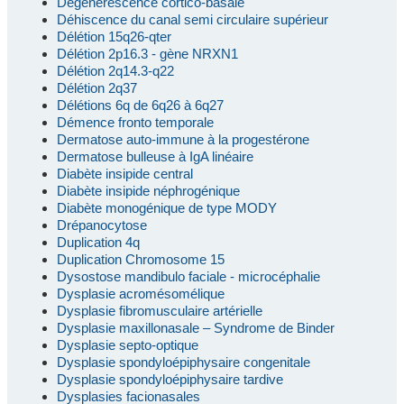
Dégénérescence cortico-basale
Déhiscence du canal semi circulaire supérieur
Délétion 15q26-qter
Délétion 2p16.3 - gène NRXN1
Délétion 2q14.3-q22
Délétion 2q37
Délétions 6q de 6q26 à 6q27
Démence fronto temporale
Dermatose auto-immune à la progestérone
Dermatose bulleuse à IgA linéaire
Diabète insipide central
Diabète insipide néphrogénique
Diabète monogénique de type MODY
Drépanocytose
Duplication 4q
Duplication Chromosome 15
Dysostose mandibulo faciale - microcéphalie
Dysplasie acromésomélique
Dysplasie fibromusculaire artérielle
Dysplasie maxillonasale – Syndrome de Binder
Dysplasie septo-optique
Dysplasie spondyloépiphysaire congenitale
Dysplasie spondyloépiphysaire tardive
Dysplasies facionasales