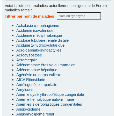
Voici la liste des maladies actuellement en ligne sur le Forum
maladies rares :
Filtrer par nom de maladies
Achalasie œsophagienne
Acidémie isovalérique
Acidémie méthylmalonique
Acidose tubulaire rénale distale
Acidurie 2-hydroxyglutarique
Acro-cephalo-syndactylies
Acrodysostose
Acromégalie
Adénomatose érosive du mamelon
Adénomatose hépatique
Agénésie du corps calleux
AICA Ribosidurie
Amélogenèse imparfaite
Amyloses
Anémie dysérythropoïétique congénitale
Anémie hémolytique auto-immune
Anémies sidéroblastiques congénitales
Angio-œdème
Angiomyolipome rénal