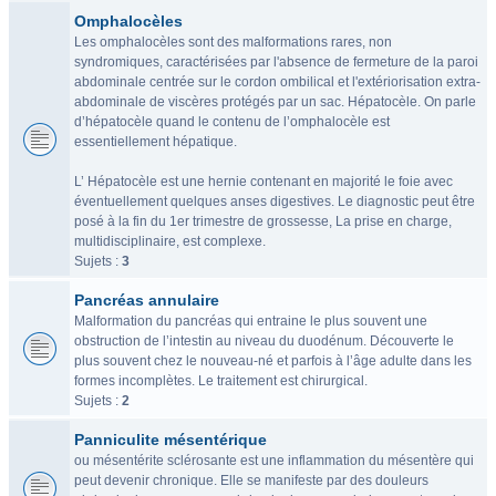
Omphalocèles
Les omphalocèles sont des malformations rares, non
syndromiques, caractérisées par l'absence de fermeture de la paroi
abdominale centrée sur le cordon ombilical et l'extériorisation extra-
abdominale de viscères protégés par un sac. Hépatocèle. On parle
d’hépatocèle quand le contenu de l’omphalocèle est
essentiellement hépatique.
L’ Hépatocèle est une hernie contenant en majorité le foie avec
éventuellement quelques anses digestives. Le diagnostic peut être
posé à la fin du 1er trimestre de grossesse, La prise en charge,
multidisciplinaire, est complexe.
Sujets :
3
Pancréas annulaire
Malformation du pancréas qui entraine le plus souvent une
obstruction de l’intestin au niveau du duodénum. Découverte le
plus souvent chez le nouveau-né et parfois à l’âge adulte dans les
formes incomplètes. Le traitement est chirurgical.
Sujets :
2
Panniculite mésentérique
ou mésentérite sclérosante est une inflammation du mésentère qui
peut devenir chronique. Elle se manifeste par des douleurs