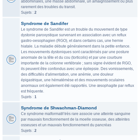
abdominales, une masse abdominale, un amaigrissement ou plus
rarement des troubles du transit.
Sujets :
2
Syndrome de Sandifer
Le syndrome de Sandifer est un trouble du mouvement de type
dystonie paroxystique survenant en association avec un reflux
gastro-oesophagien (RGO), et dans certains cas, une hernie
hiatale. La maladie débute généralement dans la petite enfance.
Les mouvements dystoniques sont caractérisés par une posture
anormale de la tête et du cou (torticolis) et par une courbure
importante de la colonne vertébrale ; sans signe évident de RGO,
ils peuvent être confondus avec une épilepsie. Des vomissements,
des difficultés d'alimentation, une anémie, une douleur
épigastrique, une hématémèse et des mouvements oculaires
anormaux ont également été rapportés. Une œsophagite par reflux
est fréquente.
Sujets :
1
Syndrome de Shwachman-Diamond
Ce syndrome malformatif très rare associe une atteinte sanguine
par mauvais fonctionnement de la moelle osseuse, des atteintes
osseuses et un mauvais fonctionnement du pancréas
Sujets :
2