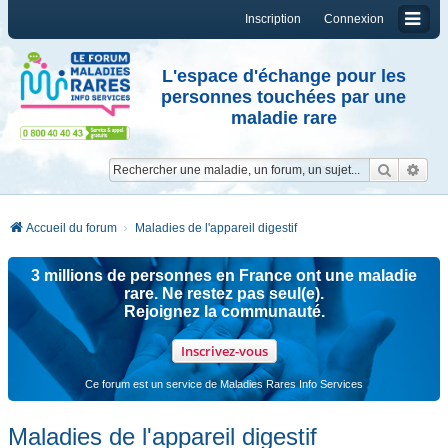
Inscription
Connexion
L'espace d'échange pour les
personnes touchées par une
maladie rare
Reche
Re
Accueil du forum
Maladies de l'appareil digestif
3 millions de personnes en France ont une maladie
rare. Ne restez pas seul(e).
Rejoignez la communauté.
Inscrivez-vous
Ce forum est un service de Maladies Rares Info Services
Maladies de l'appareil digestif