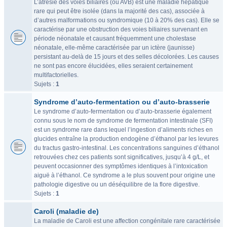
L’atrésie des voies biliaires (ou AVB) est une maladie hépatique
rare qui peut être isolée (dans la majorité des cas), associée à
d’autres malformations ou syndromique (10 à 20% des cas). Elle se
caractérise par une obstruction des voies biliaires survenant en
période néonatale et causant fréquemment une cholestase
néonatale, elle-même caractérisée par un ictère (jaunisse)
persistant au-delà de 15 jours et des selles décolorées. Les causes
ne sont pas encore élucidées, elles seraient certainement
multifactorielles.
Sujets :
1
Syndrome d’auto-fermentation ou d’auto-brasserie
Le syndrome d’auto-fermentation ou d’auto-brasserie également
connu sous le nom de syndrome de fermentation intestinale (SFI)
est un syndrome rare dans lequel l’ingestion d’aliments riches en
glucides entraîne la production endogène d’éthanol par les levures
du tractus gastro-intestinal. Les concentrations sanguines d’éthanol
retrouvées chez ces patients sont significatives, jusqu’à 4 g/L, et
peuvent occasionner des symptômes identiques à l’intoxication
aiguë à l’éthanol. Ce syndrome a le plus souvent pour origine une
pathologie digestive ou un déséquilibre de la flore digestive.
Sujets :
1
Caroli (maladie de)
La maladie de Caroli est une affection congénitale rare caractérisée