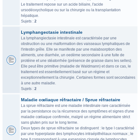
Le traitement repose sur un acide biliaire, l'acide
ursodéoxycholique ou sur la chirurgie ou la transplantation
hépatique.
Sujets :
2
Lymphangectasie intestinale
La lymphangiectasie intestinale est caractérisée par une
obstruction ou une malformation des vaisseaux lymphatiques de
l'intestin grêle. Elle se manifeste par une malabsorption des
aliments, une diarrhée, un oedème secondaire à une fuite de
protéine et une stéatorrhée (présence de graisse dans les selles).
Elle peut être primitive (maladie de Waldmann) et dans ce cas, le
traitement est essentiellement basé sur un régime et
exceptionnellement la chirurgie. Certaines formes sont secondaires
à une autre maladie.
Sujets :
2
Maladie cœliaque réfractaire / Sprue réfractaire
La sprue réfractaire est une maladie intestinale rare caractérisée
par la persistance ou la récurrence des symptômes et signes d'une
maladie cœliaque confirmée, malgré un régime alimentaire strict
sans gluten pris sur le long terme.
Deux types de sprue réfractaire se distinguent : le type I caractérisé
par une hyperplasie des lymphocytes intraépithéliaux normaux ; le
type II correspondant à une expansion clonale de lymphocytes