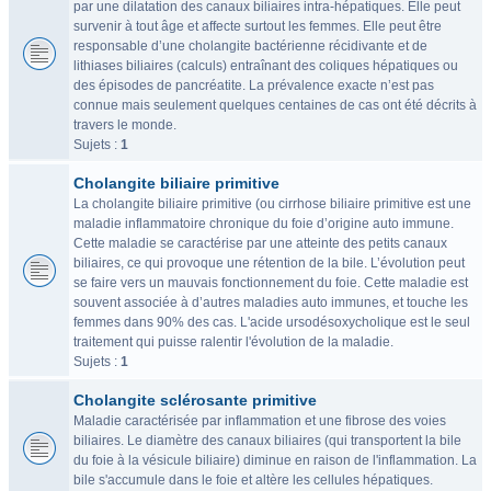
par une dilatation des canaux biliaires intra-hépatiques. Elle peut
survenir à tout âge et affecte surtout les femmes. Elle peut être
responsable d’une cholangite bactérienne récidivante et de
lithiases biliaires (calculs) entraînant des coliques hépatiques ou
des épisodes de pancréatite. La prévalence exacte n’est pas
connue mais seulement quelques centaines de cas ont été décrits à
travers le monde.
Sujets :
1
Cholangite biliaire primitive
La cholangite biliaire primitive (ou cirrhose biliaire primitive est une
maladie inflammatoire chronique du foie d’origine auto immune.
Cette maladie se caractérise par une atteinte des petits canaux
biliaires, ce qui provoque une rétention de la bile. L’évolution peut
se faire vers un mauvais fonctionnement du foie. Cette maladie est
souvent associée à d’autres maladies auto immunes, et touche les
femmes dans 90% des cas. L'acide ursodésoxycholique est le seul
traitement qui puisse ralentir l'évolution de la maladie.
Sujets :
1
Cholangite sclérosante primitive
Maladie caractérisée par inflammation et une fibrose des voies
biliaires. Le diamètre des canaux biliaires (qui transportent la bile
du foie à la vésicule biliaire) diminue en raison de l'inflammation. La
bile s'accumule dans le foie et altère les cellules hépatiques.