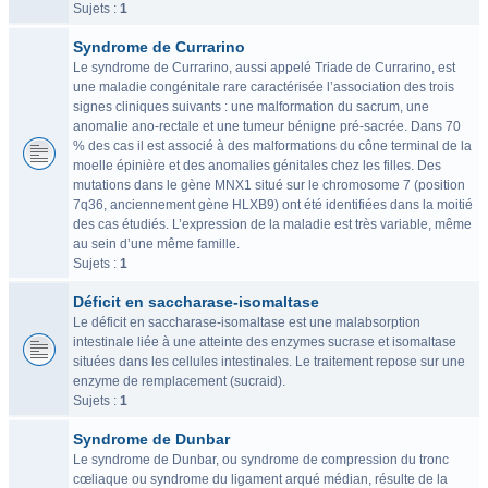
Sujets :
1
Syndrome de Currarino
Le syndrome de Currarino, aussi appelé Triade de Currarino, est
une maladie congénitale rare caractérisée l’association des trois
signes cliniques suivants : une malformation du sacrum, une
anomalie ano-rectale et une tumeur bénigne pré-sacrée. Dans 70
% des cas il est associé à des malformations du cône terminal de la
moelle épinière et des anomalies génitales chez les filles. Des
mutations dans le gène MNX1 situé sur le chromosome 7 (position
7q36, anciennement gène HLXB9) ont été identifiées dans la moitié
des cas étudiés. L’expression de la maladie est très variable, même
au sein d’une même famille.
Sujets :
1
Déficit en saccharase-isomaltase
Le déficit en saccharase-isomaltase est une malabsorption
intestinale liée à une atteinte des enzymes sucrase et isomaltase
situées dans les cellules intestinales. Le traitement repose sur une
enzyme de remplacement (sucraid).
Sujets :
1
Syndrome de Dunbar
Le syndrome de Dunbar, ou syndrome de compression du tronc
cœliaque ou syndrome du ligament arqué médian, résulte de la