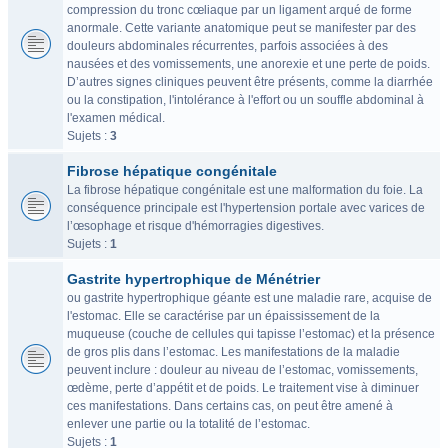
compression du tronc cœliaque par un ligament arqué de forme
anormale. Cette variante anatomique peut se manifester par des
douleurs abdominales récurrentes, parfois associées à des
nausées et des vomissements, une anorexie et une perte de poids.
D’autres signes cliniques peuvent être présents, comme la diarrhée
ou la constipation, l'intolérance à l'effort ou un souffle abdominal à
l'examen médical.
Sujets :
3
Fibrose hépatique congénitale
La fibrose hépatique congénitale est une malformation du foie. La
conséquence principale est l'hypertension portale avec varices de
l’œsophage et risque d'hémorragies digestives.
Sujets :
1
Gastrite hypertrophique de Ménétrier
ou gastrite hypertrophique géante est une maladie rare, acquise de
l'estomac. Elle se caractérise par un épaississement de la
muqueuse (couche de cellules qui tapisse l’estomac) et la présence
de gros plis dans l’estomac. Les manifestations de la maladie
peuvent inclure : douleur au niveau de l’estomac, vomissements,
œdème, perte d’appétit et de poids. Le traitement vise à diminuer
ces manifestations. Dans certains cas, on peut être amené à
enlever une partie ou la totalité de l’estomac.
Sujets :
1