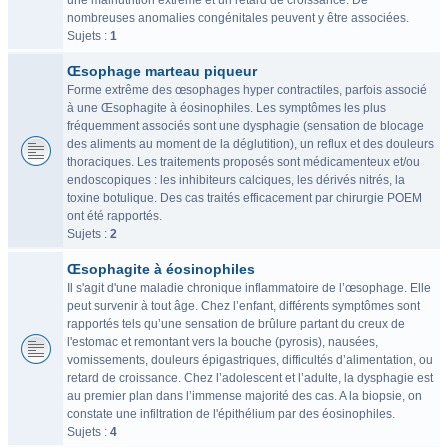
une malnutrition extrême et un retard de croissance. De
nombreuses anomalies congénitales peuvent y être associées.
Sujets :
1
Œsophage marteau piqueur
Forme extrême des œsophages hyper contractiles, parfois associé
à une Œsophagite à éosinophiles. Les symptômes les plus
fréquemment associés sont une dysphagie (sensation de blocage
des aliments au moment de la déglutition), un reflux et des douleurs
thoraciques. Les traitements proposés sont médicamenteux et/ou
endoscopiques : les inhibiteurs calciques, les dérivés nitrés, la
toxine botulique. Des cas traités efficacement par chirurgie POEM
ont été rapportés.
Sujets :
2
Œsophagite à éosinophiles
Il s'agit d'une maladie chronique inflammatoire de l’œsophage. Elle
peut survenir à tout âge. Chez l’enfant, différents symptômes sont
rapportés tels qu’une sensation de brûlure partant du creux de
l'estomac et remontant vers la bouche (pyrosis), nausées,
vomissements, douleurs épigastriques, difficultés d’alimentation, ou
retard de croissance. Chez l’adolescent et l’adulte, la dysphagie est
au premier plan dans l’immense majorité des cas. A la biopsie, on
constate une infiltration de l'épithélium par des éosinophiles.
Sujets :
4