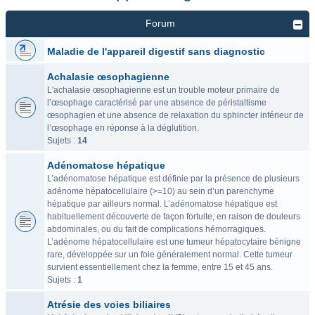
Forum
Maladie de l'appareil digestif sans diagnostic
Achalasie œsophagienne
L'achalasie œsophagienne est un trouble moteur primaire de
l’œsophage caractérisé par une absence de péristaltisme
œsophagien et une absence de relaxation du sphincter inférieur de
l’œsophage en réponse à la déglutition.
Sujets :
14
Adénomatose hépatique
L’adénomatose hépatique est définie par la présence de plusieurs
adénome hépatocellulaire (>=10) au sein d’un parenchyme
hépatique par ailleurs normal. L’adénomatose hépatique est
habituellement découverte de façon fortuite, en raison de douleurs
abdominales, ou du fait de complications hémorragiques.
L’adénome hépatocellulaire est une tumeur hépatocytaire bénigne
rare, développée sur un foie généralement normal. Cette tumeur
survient essentiellement chez la femme, entre 15 et 45 ans.
Sujets :
1
Atrésie des voies biliaires