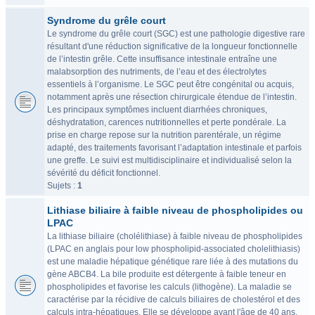
Syndrome du grêle court
Le syndrome du grêle court (SGC) est une pathologie digestive rare
résultant d'une réduction significative de la longueur fonctionnelle
de l’intestin grêle. Cette insuffisance intestinale entraîne une
malabsorption des nutriments, de l’eau et des électrolytes
essentiels à l’organisme. Le SGC peut être congénital ou acquis,
notamment après une résection chirurgicale étendue de l’intestin.
Les principaux symptômes incluent diarrhées chroniques,
déshydratation, carences nutritionnelles et perte pondérale. La
prise en charge repose sur la nutrition parentérale, un régime
adapté, des traitements favorisant l’adaptation intestinale et parfois
une greffe. Le suivi est multidisciplinaire et individualisé selon la
sévérité du déficit fonctionnel.
Sujets :
1
Lithiase biliaire à faible niveau de phospholipides ou
LPAC
La lithiase biliaire (cholélithiase) à faible niveau de phospholipides
(LPAC en anglais pour low phospholipid-associated cholelithiasis)
est une maladie hépatique génétique rare liée à des mutations du
gène ABCB4. La bile produite est détergente à faible teneur en
phospholipides et favorise les calculs (lithogène). La maladie se
caractérise par la récidive de calculs biliaires de cholestérol et des
calculs intra-hépatiques. Elle se développe avant l'âge de 40 ans.