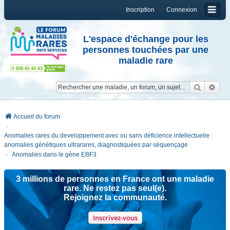
Inscription
Connexion
L'espace d'échange pour les
personnes touchées par une
maladie rare
Reche
Re
Accueil du forum
Anomalies rares du developpement avec ou sans déficience intellectuelle :
anomalies génétiques ultrarares, diagnostiquées par séquençage
Anomalies dans le gène EBF3
3 millions de personnes en France ont une maladie
rare. Ne restez pas seul(e).
Rejoignez la communauté.
Inscrivez-vous