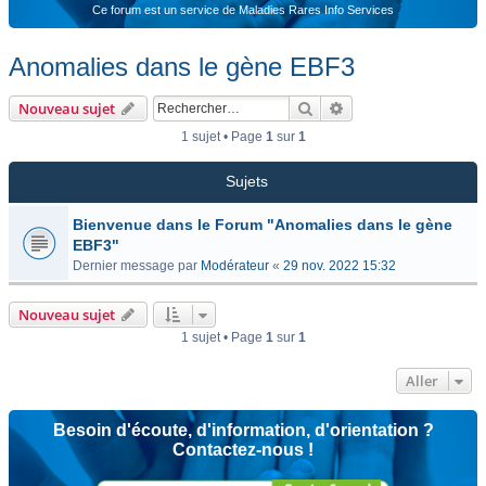
Ce forum est un service de Maladies Rares Info Services
Anomalies dans le gène EBF3
Rechercher
Recherche avancée
Nouveau sujet
1 sujet • Page
1
sur
1
Sujets
Bienvenue dans le Forum "Anomalies dans le gène
EBF3"
Dernier message par
Modérateur
«
29 nov. 2022 15:32
Nouveau sujet
1 sujet • Page
1
sur
1
Aller
Besoin d'écoute, d'information, d'orientation ?
Contactez-nous !