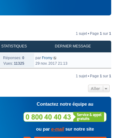
1 sujet • Page
1
sur
1
STATISTIQUES
DERNIER MESSAGE
Réponses:
0
par
Fromy
Vues:
11325
29 nov. 2017 21:13
1 sujet • Page
1
sur
1
Aller
Contactez notre équipe au
ou par
e-mail
sur notre site