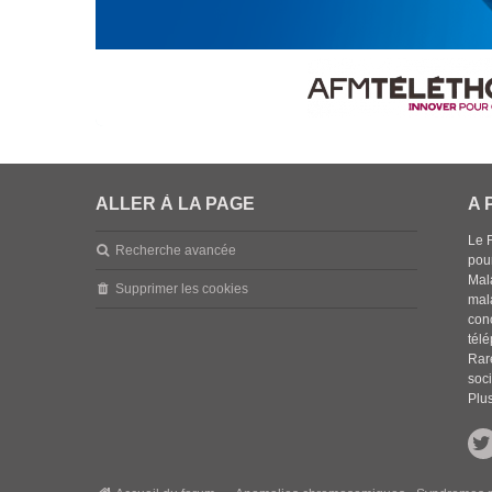
ALLER À LA PAGE
A 
Le 
Recherche avancée
pou
Mala
Supprimer les cookies
mal
con
tél
Rar
soci
Plus