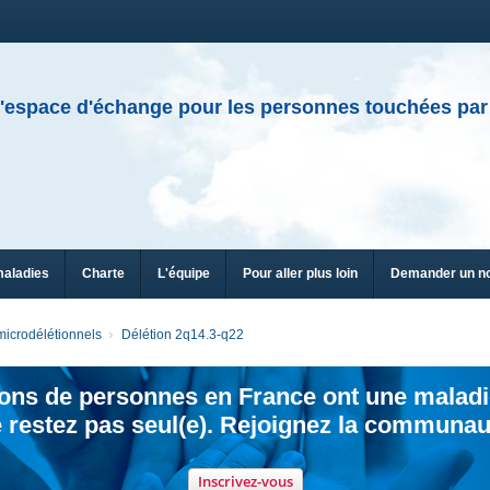
'espace d'échange pour les personnes touchées par
maladies
Charte
L'équipe
Pour aller plus loin
Demander un n
icrodélétionnels
Délétion 2q14.3-q22
ions de personnes en France ont une maladi
 restez pas seul(e). Rejoignez la communau
Inscrivez-vous