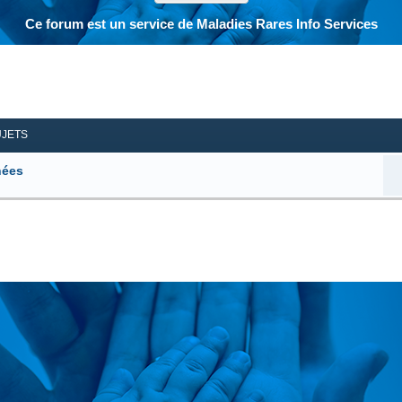
Ce forum est un service de Maladies Rares Info Services
her
herche avancée
UJETS
hées