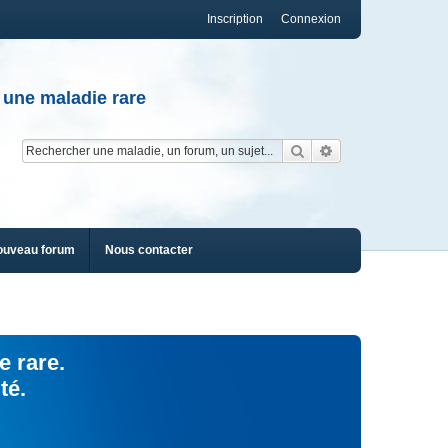
Inscription
Connexion
 une maladie rare
Rechercher
Recherche av
ouveau forum
Nous contacter
e rare.
té.