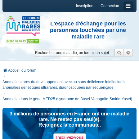
Inscription
Connexion
L'espace d'échange pour les
personnes touchées par une
maladie rare
Reche
Re
Accueil du forum
Anomalies rares du developpement avec ou sans déficience intellectuelle :
anomalies génétiques ultrarares, diagnostiquées par séquençage
Anomalie dans le gène MED25 (syndrome de Basel-Vanagaite-Smirin-Yosef)
3 millions de personnes en France ont une maladie
rare. Ne restez pas seul(e).
Rejoignez la communauté.
Inscrivez-vous