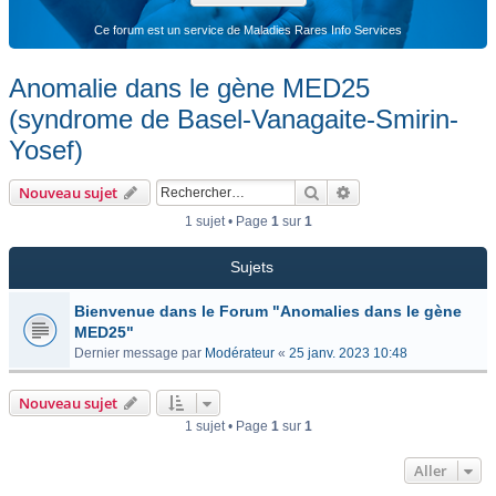
Ce forum est un service de Maladies Rares Info Services
Anomalie dans le gène MED25
(syndrome de Basel-Vanagaite-Smirin-
Yosef)
Rechercher
Recherche avancée
Nouveau sujet
1 sujet • Page
1
sur
1
Sujets
Bienvenue dans le Forum "Anomalies dans le gène
MED25"
Dernier message par
Modérateur
«
25 janv. 2023 10:48
Nouveau sujet
1 sujet • Page
1
sur
1
Aller