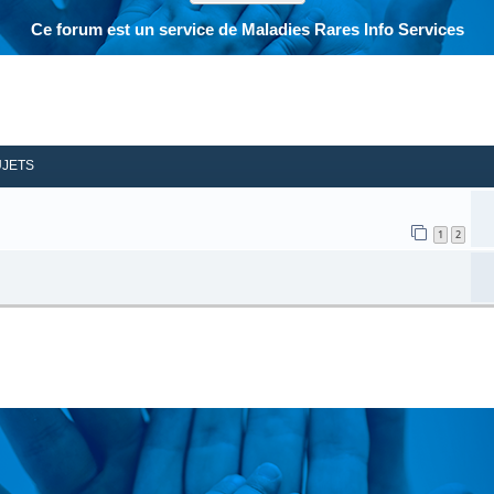
Ce forum est un service de Maladies Rares Info Services
her
herche avancée
UJETS
1
2