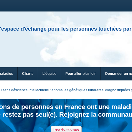
'espace d'échange pour les personnes touchées par
maladies
Charte
L'équipe
Pour aller plus loin
Demander un n
sans déficience intellectuelle : anomalies génétiques ultrarares, diagnostiquée
ions de personnes en France ont une maladi
 restez pas seul(e). Rejoignez la communau
Inscrivez-vous