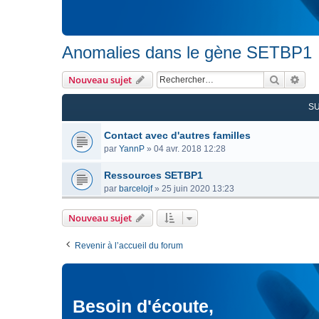
Anomalies dans le gène SETBP1
Recherc
Rec
Nouveau sujet
S
Contact avec d'autres familles
par
YannP
»
04 avr. 2018 12:28
Ressources SETBP1
par
barcelojf
»
25 juin 2020 13:23
Nouveau sujet
Revenir à l’accueil du forum
Besoin d'écoute,