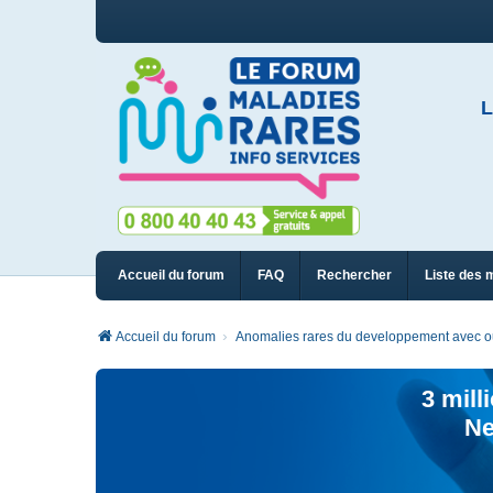
L
Accueil du forum
FAQ
Rechercher
Liste des 
Accueil du forum
Anomalies rares du developpement avec ou 
3 mill
Ne