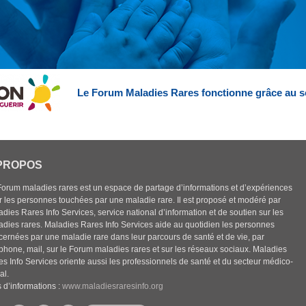
Le Forum Maladies Rares fonctionne grâce au s
PROPOS
Forum maladies rares est un espace de partage d’informations et d’expériences
r les personnes touchées par une maladie rare. Il est proposé et modéré par
dies Rares Info Services, service national d’information et de soutien sur les
adies rares. Maladies Rares Info Services aide au quotidien les personnes
cernées par une maladie rare dans leur parcours de santé et de vie, par
éphone, mail, sur le Forum maladies rares et sur les réseaux sociaux. Maladies
es Info Services oriente aussi les professionnels de santé et du secteur médico-
al.
 d’informations :
www.maladiesraresinfo.org