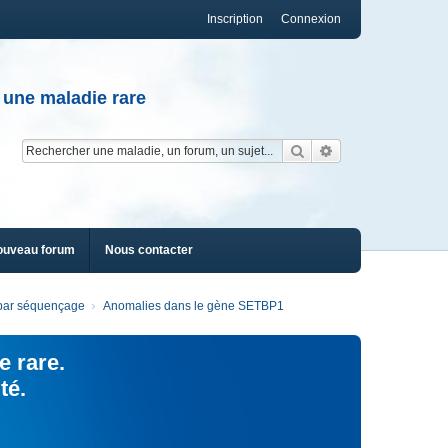
Inscription
Connexion
 une maladie rare
Rechercher
Recherche av
ouveau forum
Nous contacter
s par séquençage
Anomalies dans le gène SETBP1
e rare.
té.