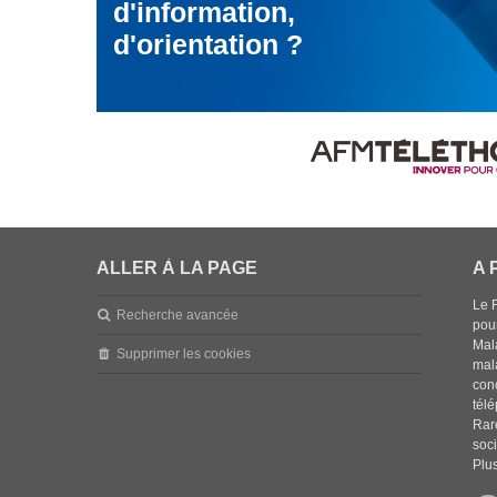
d'information,
d'orientation ?
ALLER À LA PAGE
A 
Le 
Recherche avancée
pou
Mala
Supprimer les cookies
mal
con
tél
Rar
soci
Plus