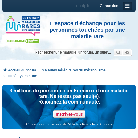
Inscription
Connexion
L'espace d'échange pour les
personnes touchées par une
maladie rare
Reche
Re
Accueil du forum
Maladies héréditaires du métabolisme
Triméthylaminurie
3 millions de personnes en France ont une maladie
rare. Ne restez pas seul(e).
Rejoignez la communauté.
Inscrivez-vous
Ce forum est un service de Maladies Rares Info Services