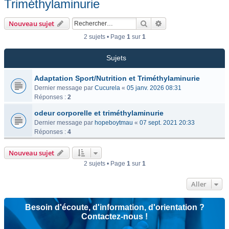
Triméthylaminurie
Rechercher
Recherche avancée
Nouveau sujet
2 sujets • Page
1
sur
1
Sujets
Adaptation Sport/Nutrition et Triméthylaminurie
Dernier message par
Cucurela
«
05 janv. 2026 08:31
Réponses :
2
odeur corporelle et triméthylaminurie
Dernier message par
hopeboytmau
«
07 sept. 2021 20:33
Réponses :
4
Nouveau sujet
2 sujets • Page
1
sur
1
Aller
Besoin d'écoute, d'information, d'orientation ?
Contactez-nous !