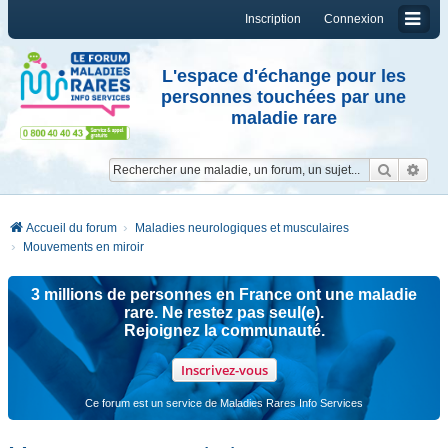
Inscription
Connexion
L'espace d'échange pour les
personnes touchées par une
maladie rare
Reche
Re
Accueil du forum
Maladies neurologiques et musculaires
Mouvements en miroir
3 millions de personnes en France ont une maladie
rare. Ne restez pas seul(e).
Rejoignez la communauté.
Inscrivez-vous
Ce forum est un service de Maladies Rares Info Services