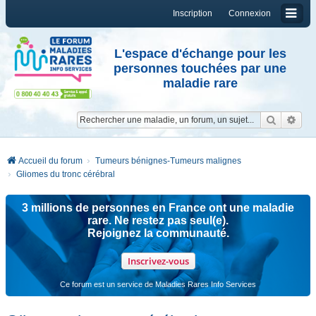
Inscription
Connexion
L'espace d'échange pour les
personnes touchées par une
maladie rare
Reche
Re
Accueil du forum
Tumeurs bénignes-Tumeurs malignes
Gliomes du tronc cérébral
3 millions de personnes en France ont une maladie
rare. Ne restez pas seul(e).
Rejoignez la communauté.
Inscrivez-vous
Ce forum est un service de Maladies Rares Info Services