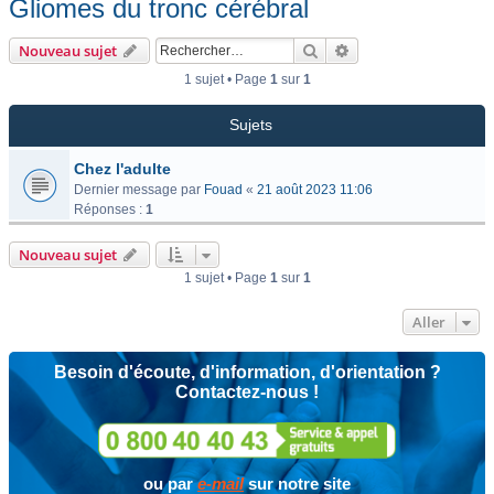
Gliomes du tronc cérébral
Rechercher
Recherche avancée
Nouveau sujet
1 sujet • Page
1
sur
1
Sujets
Chez l'adulte
Dernier message par
Fouad
«
21 août 2023 11:06
Réponses :
1
Nouveau sujet
1 sujet • Page
1
sur
1
Aller
Besoin d'écoute, d'information, d'orientation ?
Contactez-nous !
ou par
e-mail
sur notre site