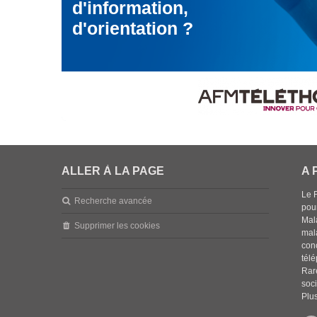
d'information,
d'orientation ?
ALLER À LA PAGE
A 
Le 
Recherche avancée
pou
Mala
Supprimer les cookies
mal
con
tél
Rar
soci
Plus