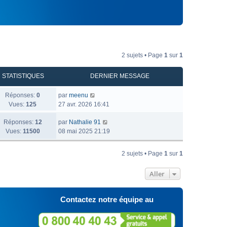
2 sujets • Page
1
sur
1
STATISTIQUES
DERNIER MESSAGE
Réponses:
0
par
meenu
Vues:
125
27 avr. 2026 16:41
Réponses:
12
par
Nathalie 91
Vues:
11500
08 mai 2025 21:19
2 sujets • Page
1
sur
1
Aller
Contactez notre équipe au