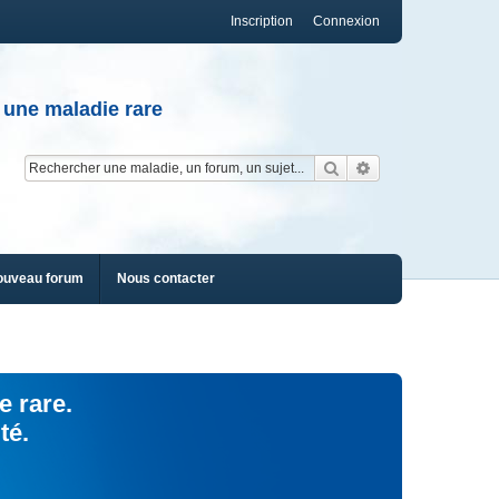
Inscription
Connexion
 une maladie rare
Rechercher
Recherche av
ouveau forum
Nous contacter
e rare.
té.