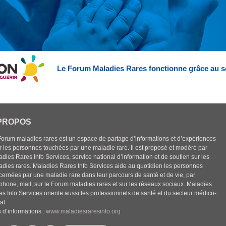
Le Forum Maladies Rares fonctionne grâce au s
PROPOS
Forum maladies rares est un espace de partage d’informations et d’expériences
r les personnes touchées par une maladie rare. Il est proposé et modéré par
dies Rares Info Services, service national d’information et de soutien sur les
adies rares. Maladies Rares Info Services aide au quotidien les personnes
cernées par une maladie rare dans leur parcours de santé et de vie, par
éphone, mail, sur le Forum maladies rares et sur les réseaux sociaux. Maladies
es Info Services oriente aussi les professionnels de santé et du secteur médico-
al.
 d’informations :
www.maladiesraresinfo.org