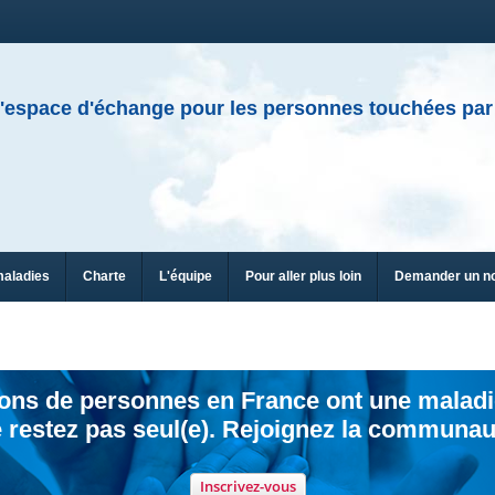
'espace d'échange pour les personnes touchées par
maladies
Charte
L'équipe
Pour aller plus loin
Demander un n
ions de personnes en France ont une maladi
 restez pas seul(e). Rejoignez la communau
Inscrivez-vous