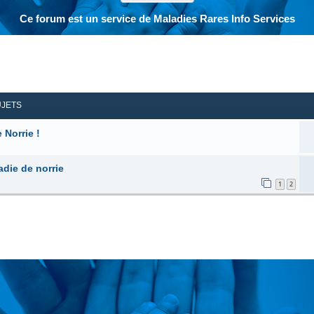
Ce forum est un service de Maladies Rares Info Services
her
herche avancée
UJETS
 Norrie !
adie de norrie
1
2