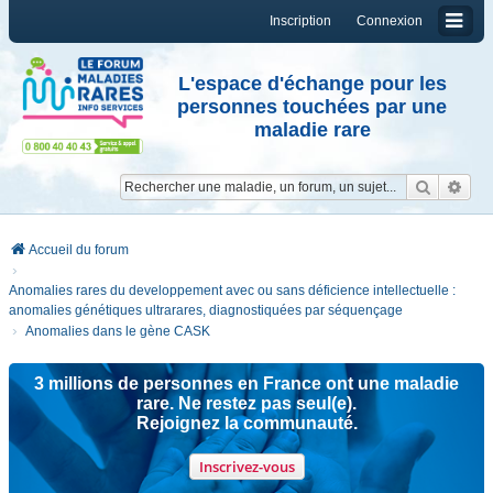
Inscription
Connexion
L'espace d'échange pour les
personnes touchées par une
maladie rare
Reche
Re
Accueil du forum
Anomalies rares du developpement avec ou sans déficience intellectuelle :
anomalies génétiques ultrarares, diagnostiquées par séquençage
Anomalies dans le gène CASK
3 millions de personnes en France ont une maladie
rare. Ne restez pas seul(e).
Rejoignez la communauté.
Inscrivez-vous