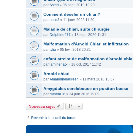
par
Astrid
»
06 sept. 2019 19:29
Comment déceler un chiari?
par
coco3
»
11 janv. 2023 11:20
Maladie de chiari, suite chirurgie
par
Delphine477
»
18 sept. 2020 11:31
Malformation d'Arnold Chiari et infiltration
par
tytia
»
05 févr. 2018 20:31
enfant atteint de malformation d'arnold chi
par
laminenatx
»
18 oct. 2017 11:42
Arnold chiari
par
Amandinelaureen
»
11 mars 2016 15:37
Amygdales cerelebeuse en positon basse
par
Natalia18
»
24 juin 2016 19:09
Nouveau sujet
Revenir à l’accueil du forum