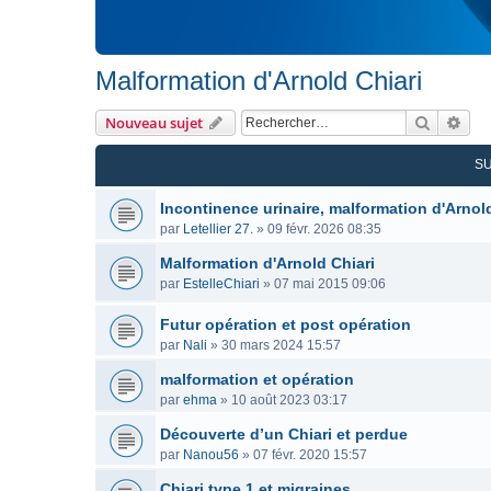
Malformation d'Arnold Chiari
Recherc
Rec
Nouveau sujet
S
Incontinence urinaire, malformation d'Arnold
par
Letellier 27.
»
09 févr. 2026 08:35
Malformation d'Arnold Chiari
par
EstelleChiari
»
07 mai 2015 09:06
Futur opération et post opération
par
Nali
»
30 mars 2024 15:57
malformation et opération
par
ehma
»
10 août 2023 03:17
Découverte d’un Chiari et perdue
par
Nanou56
»
07 févr. 2020 15:57
Chiari type 1 et migraines