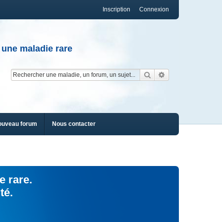
Inscription
Connexion
 une maladie rare
Rechercher
Recherche av
ouveau forum
Nous contacter
e rare.
té.