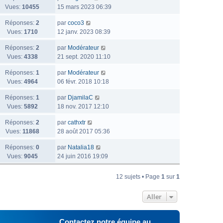
Vues:
10455
15 mars 2023 06:39
Réponses:
2
par
coco3
Vues:
1710
12 janv. 2023 08:39
Réponses:
2
par
Modérateur
Vues:
4338
21 sept. 2020 11:10
Réponses:
1
par
Modérateur
Vues:
4964
06 févr. 2018 10:18
Réponses:
1
par
DjamilaC
Vues:
5892
18 nov. 2017 12:10
Réponses:
2
par
cathxtr
Vues:
11868
28 août 2017 05:36
Réponses:
0
par
Natalia18
Vues:
9045
24 juin 2016 19:09
12 sujets • Page
1
sur
1
Aller
Contactez notre équipe au