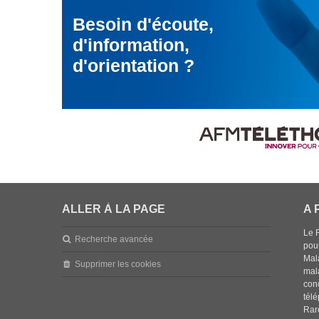
Besoin d'écoute,
d'information,
d'orientation ?
ALLER À LA PAGE
A 
Le 
Recherche avancée
pou
Mala
Supprimer les cookies
mal
con
tél
Rar