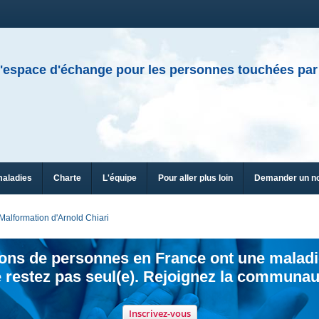
'espace d'échange pour les personnes touchées par
maladies
Charte
L'équipe
Pour aller plus loin
Demander un n
Malformation d'Arnold Chiari
ions de personnes en France ont une maladi
 restez pas seul(e). Rejoignez la communau
Inscrivez-vous