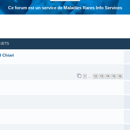
Ce forum est un service de Maladies Rares Info Services
her
herche avancée
UJETS
 Chiari
1
12
13
14
15
16
…