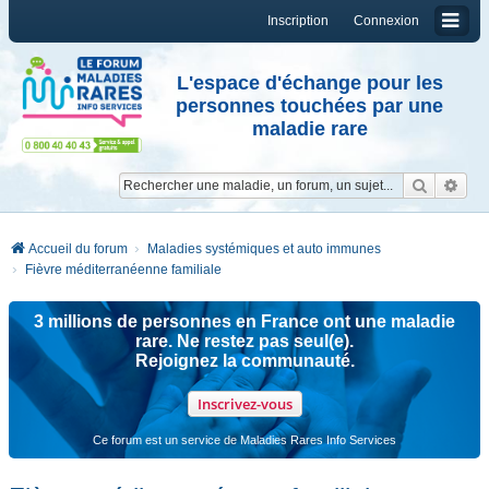
Inscription
Connexion
L'espace d'échange pour les
personnes touchées par une
maladie rare
Reche
Re
Accueil du forum
Maladies systémiques et auto immunes
Fièvre méditerranéenne familiale
3 millions de personnes en France ont une maladie
rare. Ne restez pas seul(e).
Rejoignez la communauté.
Inscrivez-vous
Ce forum est un service de Maladies Rares Info Services