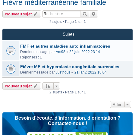
Fièvre méditerranéenne familiale
Rechercher
Recherche avancée
Nouveau sujet
2 sujets • Page
1
sur
1
Sujets
FMF et autres maladies auto inflammatoires
Dernier message par
Am98
«
22 juin 2022 23:14
Réponses :
1
Fièvre MF et hyperplasie congénitale surrénales
Dernier message par
Justnous
«
21 janv. 2022 18:04
Nouveau sujet
2 sujets • Page
1
sur
1
Aller
Besoin d'écoute, d'information, d'orientation ?
Contactez-nous !