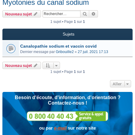
Myotonies du canal sodium
Rechercher
Recherche avancée
Nouveau sujet
1 sujet • Page
1
sur
1
Sujets
Canalopathie sodium et vaccin covid
Dernier message par
Gribouille2
«
27 juil. 2021 17:13
Nouveau sujet
1 sujet • Page
1
sur
1
Aller
Besoin d'écoute, d'information, d'orientation ?
Contactez-nous !
ou par
e-mail
sur notre site