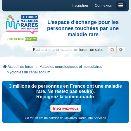
Inscription
Connexion
L'espace d'échange pour les
personnes touchées par une
maladie rare
Reche
Re
Accueil du forum
Maladies neurologiques et musculaires
Myotonies du canal sodium
3 millions de personnes en France ont une maladie
rare. Ne restez pas seul(e).
Rejoignez la communauté.
Inscrivez-vous
Ce forum est un service de Maladies Rares Info Services