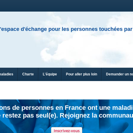
'espace d'échange pour les personnes touchées par
maladies
Charte
L'équipe
Pour aller plus loin
Demander un n
ions de personnes en France ont une maladi
 restez pas seul(e). Rejoignez la communau
Inscrivez-vous