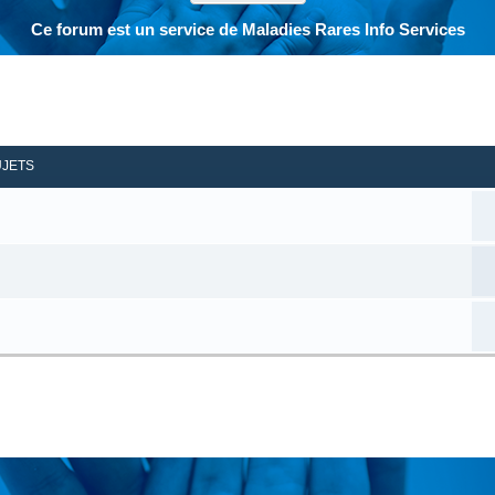
Ce forum est un service de Maladies Rares Info Services
her
herche avancée
UJETS