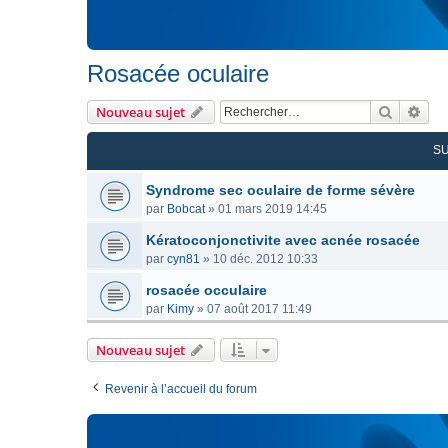
Rosacée oculaire
Recherc
Rec
Nouveau sujet
S
Syndrome sec oculaire de forme sévère
par
Bobcat
»
01 mars 2019 14:45
Kératoconjonctivite avec acnée rosacée
par
cyn81
»
10 déc. 2012 10:33
rosacée occulaire
par
Kimy
»
07 août 2017 11:49
Nouveau sujet
Revenir à l’accueil du forum