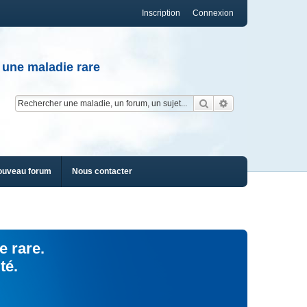
Inscription
Connexion
 une maladie rare
Rechercher
Recherche av
ouveau forum
Nous contacter
e rare.
té.