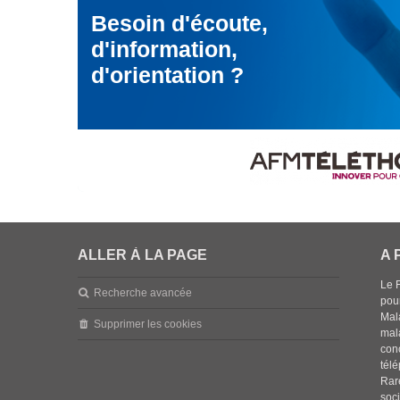
Besoin d'écoute,
d'information,
d'orientation ?
ALLER À LA PAGE
A 
Le 
Recherche avancée
pou
Mala
Supprimer les cookies
mal
con
tél
Rar
soci