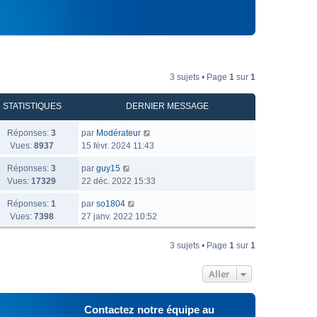
3 sujets • Page
1
sur
1
STATISTIQUES
DERNIER MESSAGE
Réponses:
3
par
Modérateur
Vues:
8937
15 févr. 2024 11:43
Réponses:
3
par
guy15
Vues:
17329
22 déc. 2022 15:33
Réponses:
1
par
so1804
Vues:
7398
27 janv. 2022 10:52
3 sujets • Page
1
sur
1
Aller
Contactez notre équipe au