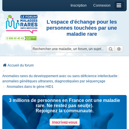
Inscription
Connexion
L'espace d'échange pour les
personnes touchées par une
maladie rare
Reche
Re
Accueil du forum
Anomalies rares du developpement avec ou sans déficience intellectuelle :
anomalies génétiques ultrarares, diagnostiquées par séquençage
Anomalies dans le gène HID1
3 millions de personnes en France ont une maladie
rare. Ne restez pas seul(e).
Rejoignez la communauté.
Inscrivez-vous