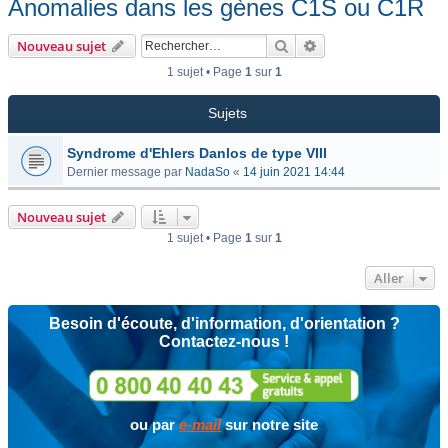
Anomalies dans les gènes C1S ou C1R
Rechercher
Recherche avancée
Nouveau sujet
1 sujet • Page
1
sur
1
Sujets
Syndrome d'Ehlers Danlos de type VIII
Dernier message par
NadaSo
«
14 juin 2021 14:44
Nouveau sujet
1 sujet • Page
1
sur
1
Aller
Besoin d'écoute, d'information, d'orientation ?
Contactez-nous !
ou par
e-mail
sur notre site