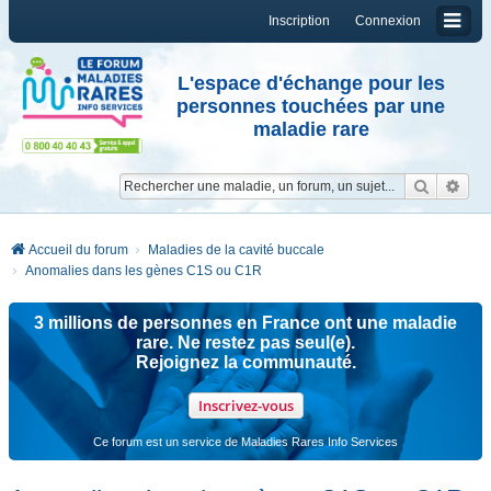
Inscription
Connexion
L'espace d'échange pour les
personnes touchées par une
maladie rare
Reche
Re
Accueil du forum
Maladies de la cavité buccale
Anomalies dans les gènes C1S ou C1R
3 millions de personnes en France ont une maladie
rare. Ne restez pas seul(e).
Rejoignez la communauté.
Inscrivez-vous
Ce forum est un service de Maladies Rares Info Services