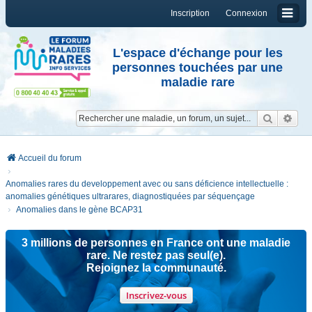
Inscription
Connexion
L'espace d'échange pour les
personnes touchées par une
maladie rare
Reche
Re
Accueil du forum
Anomalies rares du developpement avec ou sans déficience intellectuelle :
anomalies génétiques ultrarares, diagnostiquées par séquençage
Anomalies dans le gène BCAP31
3 millions de personnes en France ont une maladie
rare. Ne restez pas seul(e).
Rejoignez la communauté.
Inscrivez-vous