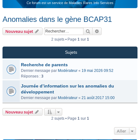
Ce forum est un service de Maladies Rares Info Services
Anomalies dans le gène BCAP31
Rechercher
Recherche avancée
Nouveau sujet
2 sujets • Page
1
sur
1
Sujets
Recherche de parents
Dernier message par
Modérateur
«
19 mai 2026 09:52
Réponses :
3
Journée d’information sur les anomalies du
développement
Dernier message par
Modérateur
«
21 août 2017 15:00
Nouveau sujet
2 sujets • Page
1
sur
1
Aller