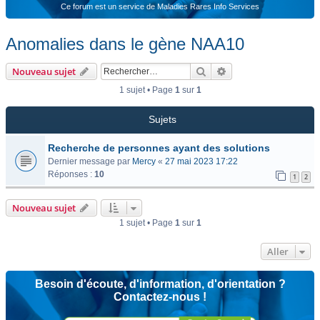
Ce forum est un service de Maladies Rares Info Services
Anomalies dans le gène NAA10
Rechercher
Recherche avancée
Nouveau sujet
1 sujet • Page
1
sur
1
Sujets
Recherche de personnes ayant des solutions
Dernier message par
Mercy
«
27 mai 2023 17:22
Réponses :
10
1
2
Nouveau sujet
1 sujet • Page
1
sur
1
Aller
Besoin d'écoute, d'information, d'orientation ?
Contactez-nous !