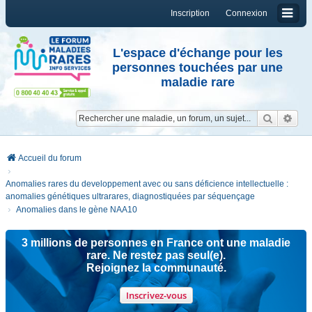
Inscription
Connexion
L'espace d'échange pour les
personnes touchées par une
maladie rare
Reche
Re
Accueil du forum
Anomalies rares du developpement avec ou sans déficience intellectuelle :
anomalies génétiques ultrarares, diagnostiquées par séquençage
Anomalies dans le gène NAA10
3 millions de personnes en France ont une maladie
rare. Ne restez pas seul(e).
Rejoignez la communauté.
Inscrivez-vous