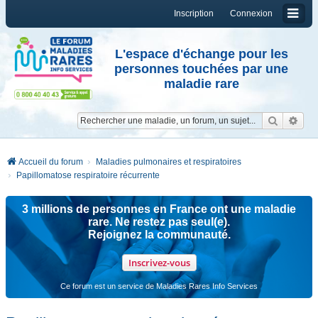
Inscription
Connexion
L'espace d'échange pour les
personnes touchées par une
maladie rare
Reche
Re
Accueil du forum
Maladies pulmonaires et respiratoires
Papillomatose respiratoire récurrente
3 millions de personnes en France ont une maladie
rare. Ne restez pas seul(e).
Rejoignez la communauté.
Inscrivez-vous
Ce forum est un service de Maladies Rares Info Services